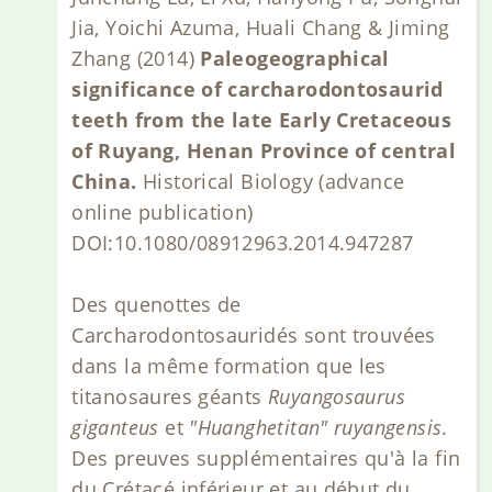
Jia, Yoichi Azuma, Huali Chang & Jiming
Zhang (2014)
Paleogeographical
significance of carcharodontosaurid
teeth from the late Early Cretaceous
of Ruyang, Henan Province of central
China.
Historical Biology (advance
online publication)
DOI:10.1080/08912963.2014.947287
Des quenottes de
Carcharodontosauridés sont trouvées
dans la même formation que les
titanosaures géants
Ruyangosaurus
giganteus
et
"Huanghetitan" ruyangensis
.
Des preuves supplémentaires qu'à la fin
du Crétacé inférieur et au début du