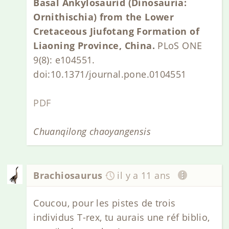
Basal Ankylosaurid (Dinosauria:
Ornithischia) from the Lower
Cretaceous Jiufotang Formation of
Liaoning Province, China.
PLoS ONE
9(8): e104551.
doi:10.1371/journal.pone.0104551
PDF
Chuanqilong chaoyangensis
Brachiosaurus
il y a 11 ans
Coucou, pour les pistes de trois
individus T-rex, tu aurais une réf biblio,