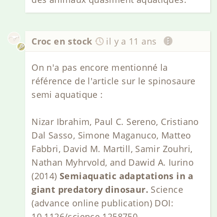
Croc en stock
il y a 11 ans
On n'a pas encore mentionné la
référence de l'article sur le spinosaure
semi aquatique :
Nizar Ibrahim, Paul C. Sereno, Cristiano
Dal Sasso, Simone Maganuco, Matteo
Fabbri, David M. Martill, Samir Zouhri,
Nathan Myhrvold, and Dawid A. Iurino
(2014)
Semiaquatic adaptations in a
giant predatory dinosaur.
Science
(advance online publication) DOI:
10.1126/science.1258750