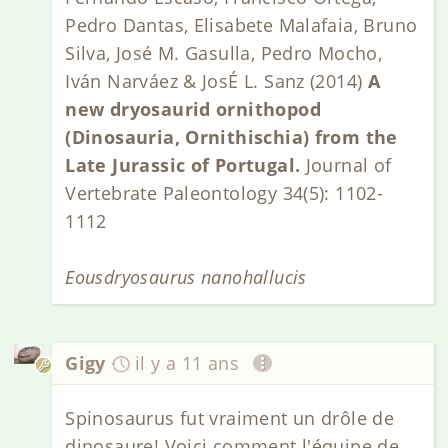
Pedro Dantas, Elisabete Malafaia, Bruno
Silva, José M. Gasulla, Pedro Mocho,
Iván Narváez & JosÉ L. Sanz (2014)
A
new dryosaurid ornithopod
(Dinosauria, Ornithischia) from the
Late Jurassic of Portugal.
Journal of
Vertebrate Paleontology 34(5): 1102-
1112
Eousdryosaurus nanohallucis
Gigy
il y a 11 ans
Spinosaurus fut vraiment un drôle de
dinosaure! Voici comment l'équipe de