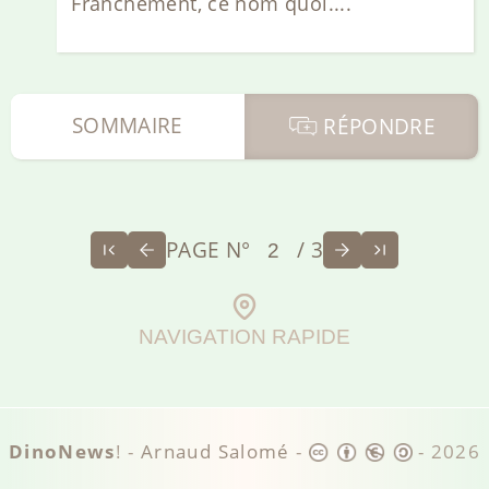
Franchement, ce nom quoi....
SOMMAIRE
RÉPONDRE
PAGE N°
/ 3
NAVIGATION RAPIDE
DinoNews
! -
Arnaud Salomé
-
-
2026