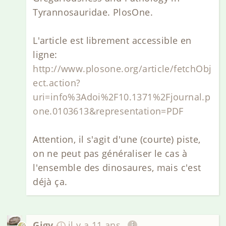
Tyrannosauridae. PlosOne.
L'article est librement accessible en
ligne:
http://www.plosone.org/article/fetchObj
ect.action?
uri=info%3Adoi%2F10.1371%2Fjournal.p
one.0103613&representation=PDF
Attention, il s'agit d'une (courte) piste,
on ne peut pas généraliser le cas à
l'ensemble des dinosaures, mais c'est
déjà ça.
Gigy
il y a 11 ans