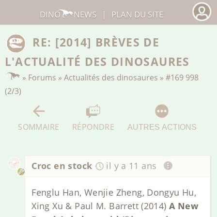
DINO
NEWS
|
PLAN DU SITE
RE: [2014] BRÈVES DE
L'ACTUALITÉ DES DINOSAURES
»
Forums
»
Actualités des dinosaures
»
#169 998
(2/3)
SOMMAIRE
RÉPONDRE
AUTRES ACTIONS
Croc en stock
il y a 11 ans
Fenglu Han, Wenjie Zheng, Dongyu Hu,
Xing Xu & Paul M. Barrett (2014)
A New