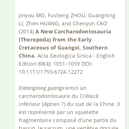
Jinyou MO, Fusheng ZHOU, Guangning
LI, Zhen HUANG, and Chenyun CAO
(2014)
A New Carcharodontosauria
(Theropoda) from the Early
Cretaceous of Guangxi, Southern
China.
Acta Geologica Sinica - English
Edition 88(4): 1051–1059 DOI:
10.1111/1755-6724.12272
Datanglong guangxiensis
un
carcharodontosaure du Crétacé
inférieur (Aptien ?) du sud de la Chine. Il
est représenté par un squelette
fragmentaire composé d'une partie du
bassin, le sacrum, une vertèbre dorsale