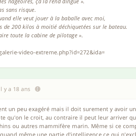
des nageoires, ça la rend dingue ».
as sans risque.
uand elle veut jouer à la baballe avec moi,
s de 200 kilos à moitié déchiquetées sur le bateau.
aire toute la cabine de pilotage ».
/galerie-video-extreme.php?id=272&ida=
il y a 18 ans
nt un peu exagéré mais il doit surement y avoir une
te qu'on le croit, au contraire il peut leur arriver
uphins ou autres mammifère marin. Même si ce comp
quand même une partie d'intelligence ce qui n'exc