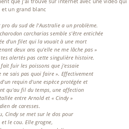
ument que j'ai trouvé sur internet avec une vidéo q
 et un grand blanc
 pro du sud de l'Australie a un problème.
charodon carcharias semble s'être entichée
érée d'un filet qui la vouait à une mort
tenant deux ans qu'elle ne me lâche pas »
tes alertés pas cette singulière histoire.
 fait fuir les poissons que j'essaie
je ne sais pas quoi faire ». Effectivement
r d'un requin d'une espèce protégée et
t qu'au fil du temps, une affection
allée entre Arnold et « Cindy »
dien de caresses.
au, Cindy se met sur le dos pour
 et le cou. Elle grogne,