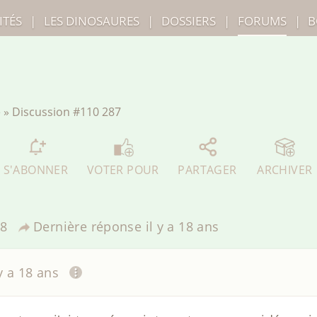
ITÉS
|
LES
DINOSAURES
|
DOSSIERS
|
FORUMS
|
B
e
»
Discussion
#110 287
S'ABONNER
VOTER POUR
PARTAGER
ARCHIVER
8
Dernière réponse
il y a 18 ans
 y a 18 ans