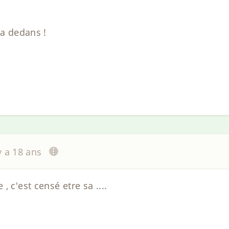
la dedans !
 y a 18 ans
 c'est censé etre sa ....