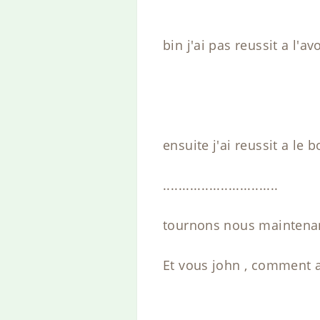
bin j'ai pas reussit a l'a
ensuite j'ai reussit a le 
..............................
tournons nous maintenant
Et vous john , comment a