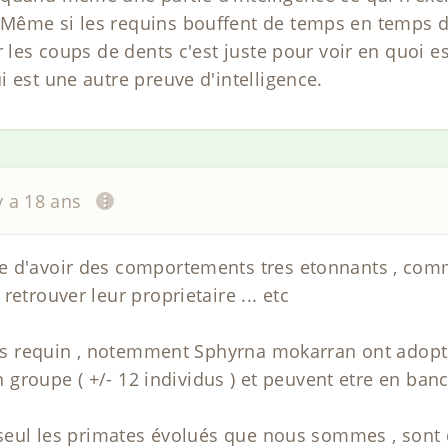
Même si les requins bouffent de temps en temps de
r les coups de dents c'est juste pour voir en quoi es
ui est une autre preuve d'intelligence.
 y a 18 ans
e d'avoir des comportements tres etonnants , comm
retrouver leur proprietaire ... etc
, les requin , notemment Sphyrna mokarran ont ado
 en groupe ( +/- 12 individus ) et peuvent etre en b
e seul les primates évolués que nous sommes , sont 