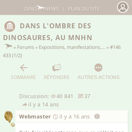
DINO
NEWS
|
PLAN DU SITE
DANS L'OMBRE DES
DINOSAURES, AU MNHN
»
Forums
»
Expositions, manifestations,…
»
#146
433 (1/2)
SOMMAIRE
RÉPONDRE
AUTRES ACTIONS
Discussion:
40 841
37
il y a 14 ans
Webmaster
il y a 16 ans