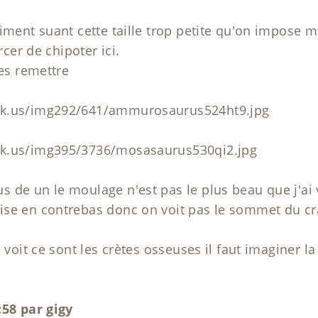
aiment suant cette taille trop petite qu'on impose 
rcer de chipoter ici.
les remettre
ck.us/img292/641/ammurosaurus524ht9.jpg
ck.us/img395/3736/mosasaurus530qi2.jpg
 de un le moulage n'est pas le plus beau que j'ai 
se en contrebas donc on voit pas le sommet du crâ
n voit ce sont les crètes osseuses il faut imaginer l
:58 par gigy