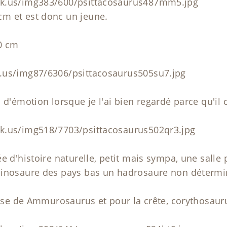
ck.us/img383/600/psittacosaurus487mm5.jpg
m et est donc un jeune.
40 cm
.us/img87/6306/psittacosaurus505su7.jpg
 d'émotion lorsque je l'ai bien regardé parce qu'il
k.us/img518/7703/psittacosaurus502qr3.jpg
e d'histoire naturelle, petit mais sympa, une salle
inosaure des pays bas un hadrosaure non déterminé
 base de Ammurosaurus et pour la crête, corythosaur