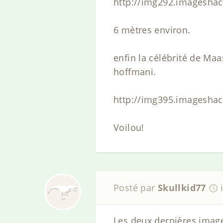
http://img292.imagesha
6 mètres environ.
enfin la célébrité de Ma
hoffmani.
http://img395.imagesha
Voilou!
Posté par
Skullkid77
Les deux dernières image