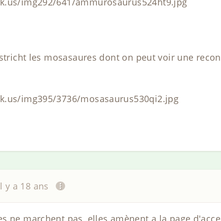
ck.us/img292/641/ammurosaurus524ht9.jpg
astricht les mosasaures dont on peut voir une reco
ck.us/img395/3736/mosasaurus530qi2.jpg
il y a 18 ans
s ne marchent pas, elles amènent a la page d'acceu