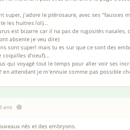
t super, j'adore le ptérosaure, avec ses "fausses m
e les huitres lol)...
us est bizarre car il na pas de rugosités nasales, 
nt absente je veu dire)
ns sont super! mais tu es sur que ce sont des embr
e coquilles d'oeuf)...
s qui voyagé tout le temps pour aller voir ses inc
 en attendant je m'ennuie comme pas possible chez
18 ans
nouveaux nés et des embryons.