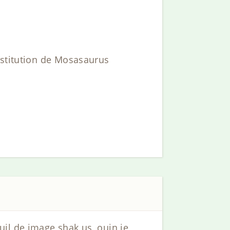
nstitution de Mosasaurus
il de image shak us, ouin je