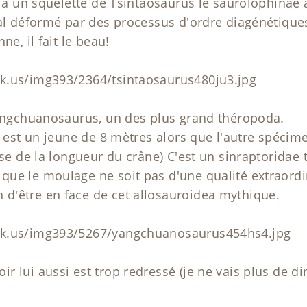
y a un squelette de Tsintaosaurus le saurolophinae à
asal déformé par des processus d'ordre diagénétiq
ne, il fait le beau!
k.us/img393/2364/tsintaosaurus480ju3.jpg
Yangchuanosaurus, un des plus grand théropoda.
ué est un jeune de 8 mètres alors que l'autre spéci
base de la longueur du crâne) C'est un sinraptorida
que le moulage ne soit pas d'une qualité extraord
d'être en face de cet allosauroidea mythique.
ck.us/img393/5267/yangchuanosaurus454hs4.jpg
 lui aussi est trop redressé (je ne vais plus de di