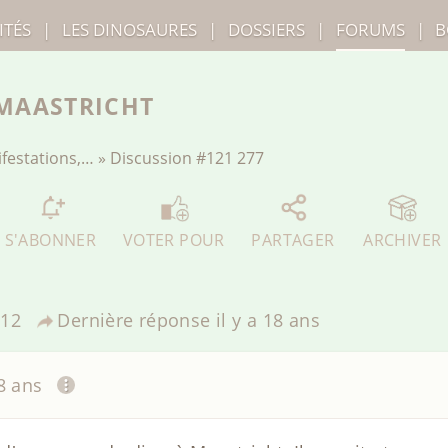
ITÉS
|
LES
DINOSAURES
|
DOSSIERS
|
FORUMS
|
B
 MAASTRICHT
ifestations,…
»
Discussion
#121 277
S'ABONNER
VOTER POUR
PARTAGER
ARCHIVER
12
Dernière réponse
il y a 18 ans
18 ans