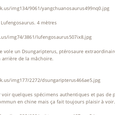
ck.us/img134/9061/yangchuanosaurus499nq0.jpg
un Lufengosaurus. 4 mètres
.us/img74/3861/lufengosaurus507ix8.jpg
 vole un Dsungaripterus, ptérosaure extraordinair
 arrière de la mâchoire.
k.us/img177/2272/dsungaripterus466ae5.jpg
r voir quelques spécimens authentiques et pas de plâ
ommun en chine mais ça fait toujours plaisir à voir