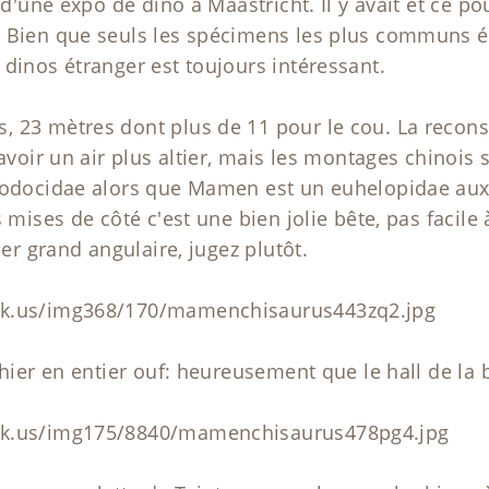
r d'une expo de dino à Maastricht. Il y avait et ce p
. Bien que seuls les spécimens les plus communs 
 dinos étranger est toujours intéressant.
 23 mètres dont plus de 11 pour le cou. La recons
 avoir un air plus altier, mais les montages chinois
plodocidae alors que Mamen est un euhelopidae aux
 mises de côté c'est une bien jolie bête, pas facile 
per grand angulaire, jugez plutôt.
ck.us/img368/170/mamenchisaurus443zq2.jpg
phier en entier ouf: heureusement que le hall de la 
ck.us/img175/8840/mamenchisaurus478pg4.jpg