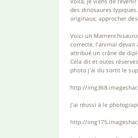
Voilà, je viens de reveni
des dinosaures typiques
originaux, approcher des
Voici un Mamenchisaurus,
correcte, l'animal devait
attribué un crâne de di
Cela dit et outes réserves
photo j'ai du sortit le su
http://img368.imagesha
J'ai réussi à le photogra
http://img175.imagesha