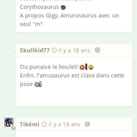
Corythosaurus
A propos Gigy, Amurosaurus avec un
seul "m".
Skullkid77
il y a 18 ans
Ou punaise le boulet!
Enfin, l'amusaurus est clase dans cette
pose
Tikémi
il y a 18 ans