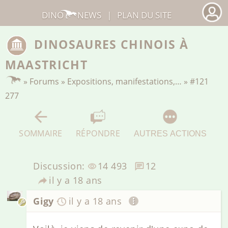
DINO
NEWS
|
PLAN DU SITE
DINOSAURES CHINOIS À
MAASTRICHT
»
Forums
»
Expositions, manifestations,…
»
#121
277
SOMMAIRE
RÉPONDRE
AUTRES ACTIONS
Discussion:
14 493
12
il y a 18 ans
Gigy
il y a 18 ans