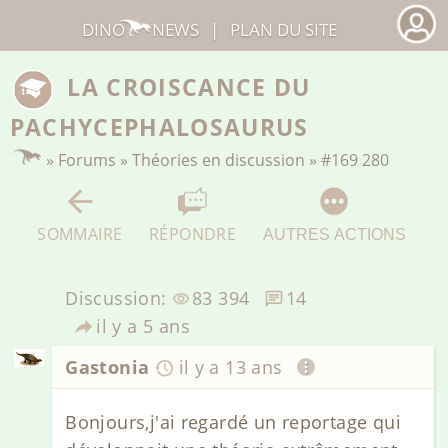
DINO
NEWS
|
PLAN DU SITE
LA CROISCANCE DU
PACHYCEPHALOSAURUS
»
Forums
»
Théories en discussion
»
#169 280
SOMMAIRE
RÉPONDRE
AUTRES ACTIONS
Discussion:
83 394
14
il y a 5 ans
Gastonia
il y a 13 ans
Bonjours,j'ai regardé un reportage qui