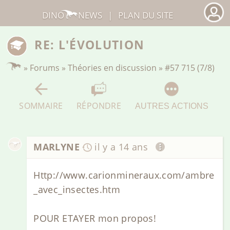
DINO
NEWS
|
PLAN DU SITE
RE: L'ÉVOLUTION
»
Forums
»
Théories en discussion
»
#57 715 (7/8)
SOMMAIRE
RÉPONDRE
AUTRES ACTIONS
MARLYNE
il y a 14 ans
Http://www.carionmineraux.com/ambre
_avec_insectes.htm
POUR ETAYER mon propos!