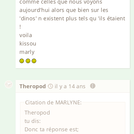
comme celles que nous voyons
aujourd'hui alors que bien sur les
'dinos' n existent plus tels qu 'ils étaient
!
voila
kissou
marly
Theropod
il y a 14 ans
Citation de MARLYNE:
Theropod
tu dis:
Donc ta réponse est;