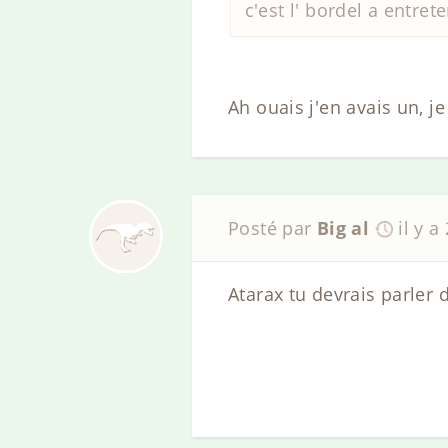
c'est l' bordel a entret
Ah ouais j'en avais un, j
Posté par
Big al
il y a
Atarax tu devrais parler