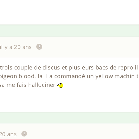
il y a 20 ans
rois couple de discus et plusieurs bacs de repro il
 pigeon blood. la il a commandé un yellow machin to
sa me fais halluciner
 20 ans