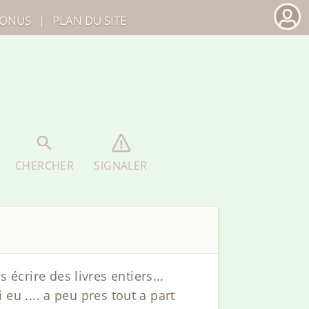
ONUS
|
PLAN DU SITE
CHERCHER
SIGNALER
 écrire des livres entiers...
i eu .... a peu pres tout a part