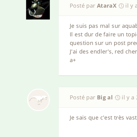
Posté par
AtaraX
il y
Je suis pas mal sur aquab
Il est dur de faire un top
question sur un post prec
J'ai des endler's, red cher
a+
Posté par
Big al
il y a
Je sais que c'est très va