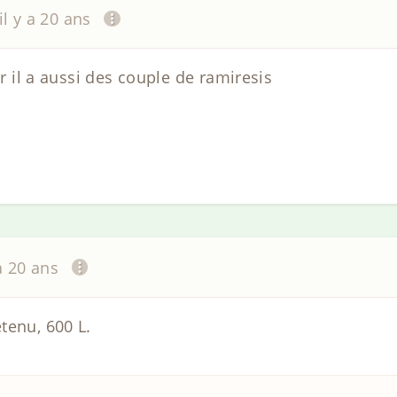
il y a 20 ans
ir il a aussi des couple de ramiresis
 a 20 ans
tenu, 600 L.