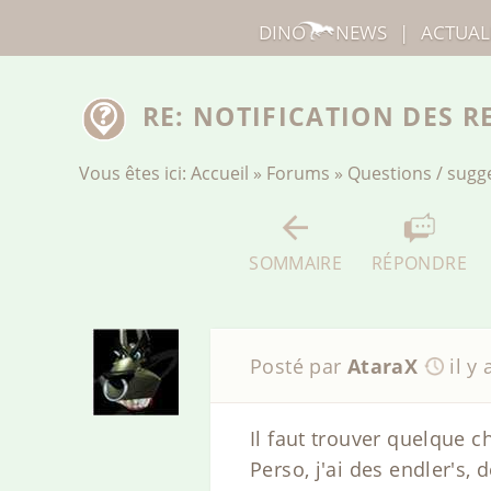
DINO
NEWS
|
ACTUAL
RE: NOTIFICATION DES R
Vous êtes ici:
Accueil
»
Forums
»
Questions / sugg
SOMMAIRE
RÉPONDRE
Posté par
AtaraX
il y
Il faut trouver quelque ch
Perso, j'ai des endler's, d