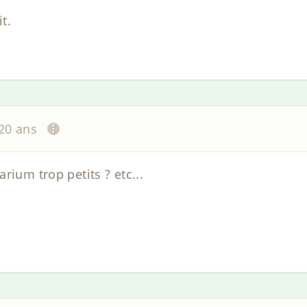
t.
 20 ans
rium trop petits ? etc...