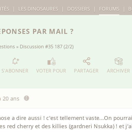
ITÉS
|
LES
DINOSAURES
|
DOSSIERS
|
FORUMS
|
B
EPONSES PAR MAIL ?
estions
»
Discussion
#35 187 (2/2)
S'ABONNER
VOTER POUR
PARTAGER
ARCHIVER
 a 20 ans
ose a dire aussi ! c'est tellement vaste...On pourrais
es red cherry et des killies (gardneri Nsukka) ! et j'a