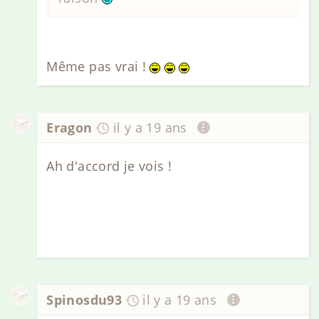
Même pas vrai !
Eragon
il y a 19 ans
Ah d'accord je vois !
Spinosdu93
il y a 19 ans