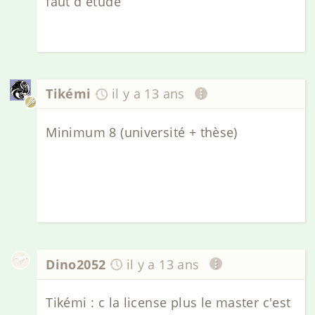
faut d étude
Tikémi
il y a 13 ans
Minimum 8 (université + thèse)
Dino2052
il y a 13 ans
Tikémi : c la license plus le master c'est