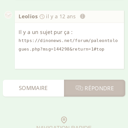
Leolios
il y a 12 ans
Il y a un sujet pur ça :
https://dinonews.net/forum/paleontolo
gues.php?msg=144298&return=1#top
SOMMAIRE
RÉPONDRE
NAVIGATION RAPIDE