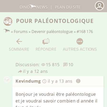
DINO
NEWS
|
PLAN DU SITE
POUR PALÉONTOLOGIQUE
»
Forums
»
Devenir paléontologue
»
#168 176
SOMMAIRE
RÉPONDRE
AUTRES ACTIONS
Discussion:
15 815
10
il y a 12 ans
Kevindumg
il y a 13 ans
Bonjour je voudrai être paléontologue
et je voudrai savoir combien d année il