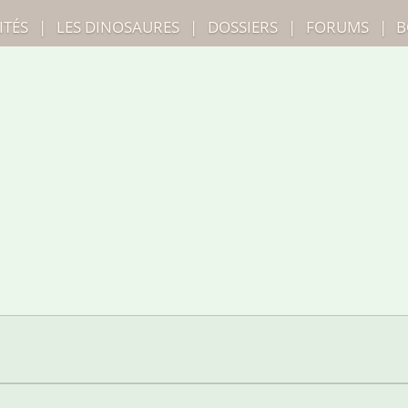
ITÉS
|
LES
DINOSAURES
|
DOSSIERS
|
FORUMS
|
B