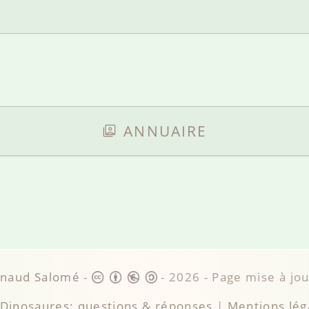
ANNUAIRE
rnaud Salomé
-
-
2026
- Page mise à jo
Dinosaures: questions & réponses
|
Mentions lég