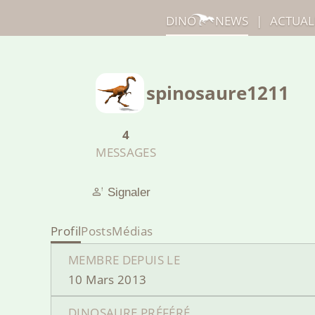
DINO
NEWS
|
ACTUAL
spinosaure1211
4
MESSAGES
Signaler
Profil
Posts
Médias
MEMBRE DEPUIS LE
10 Mars 2013
DINOSAURE PRÉFÉRÉ