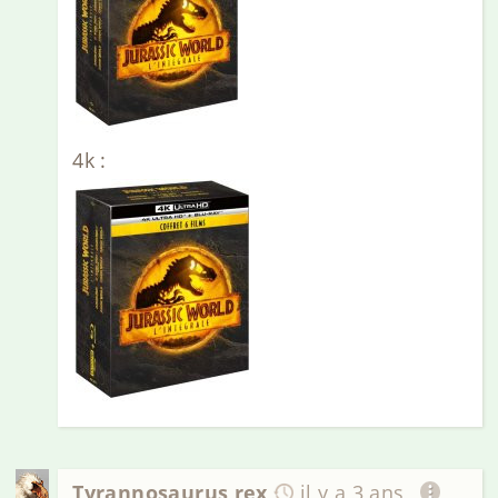
4k :
Tyrannosaurus rex
il y a 3 ans