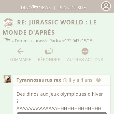
DINO
NEWS
|
PLAN DU SITE
RE: JURASSIC WORLD : LE
MONDE D'APRÈS
»
Forums
»
Jurassic Park
»
#172 047 (15/15)
SOMMAIRE
RÉPONDRE
AUTRES ACTIONS
Tyrannosaurus rex
il y a 4 ans
Des dinos aux jeux olympiques d'hiver
?
AAAAAAAAAAAAAAHHHHHHHHHHHHH