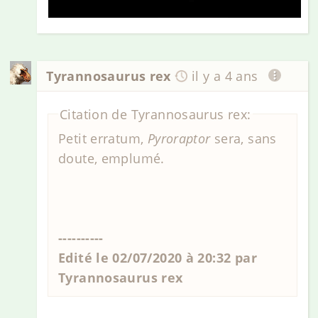
Tyrannosaurus rex
il y a 4 ans
Citation de Tyrannosaurus rex:
Petit erratum,
Pyroraptor
sera, sans
doute, emplumé.
----------
Edité le 02/07/2020 à 20:32 par
Tyrannosaurus rex