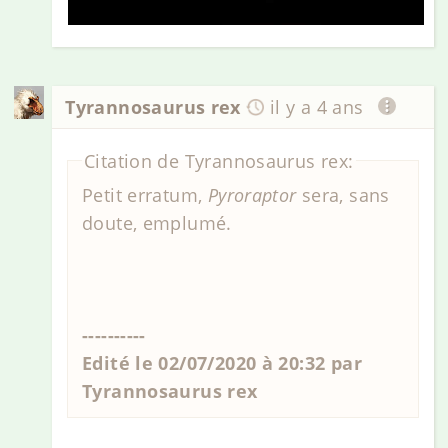
Tyrannosaurus rex
il y a 4 ans
Citation de Tyrannosaurus rex:
Petit erratum,
Pyroraptor
sera, sans
doute, emplumé.
----------
Edité le 02/07/2020 à 20:32 par
Tyrannosaurus rex