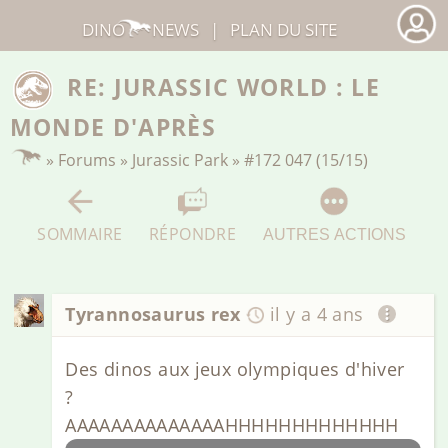
DINO
NEWS
|
PLAN DU SITE
RE: JURASSIC WORLD : LE
MONDE D'APRÈS
»
Forums
»
Jurassic Park
»
#172 047 (15/15)
SOMMAIRE
RÉPONDRE
AUTRES ACTIONS
Tyrannosaurus rex
il y a 4 ans
Des dinos aux jeux olympiques d'hiver
?
AAAAAAAAAAAAAAHHHHHHHHHHHHH