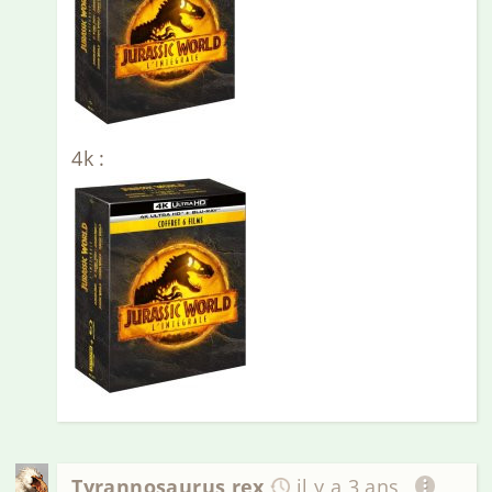
4k :
Tyrannosaurus rex
il y a 3 ans