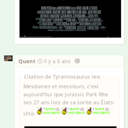
Quent
il y a 6 ans
Citation de Tyrannosaurus rex:
Mesdames et messieurs, c'est
aujourd'hui que Jurassic Park fête
ses 27 ans lors de sa sortie au États-
Unis