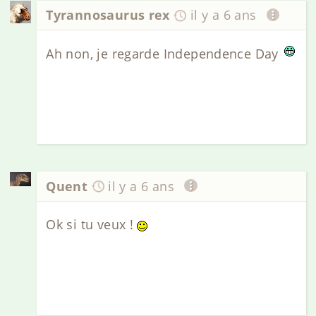
Tyrannosaurus rex
il y a 6 ans
Ah non, je regarde Independence Day
Quent
il y a 6 ans
Ok si tu veux !