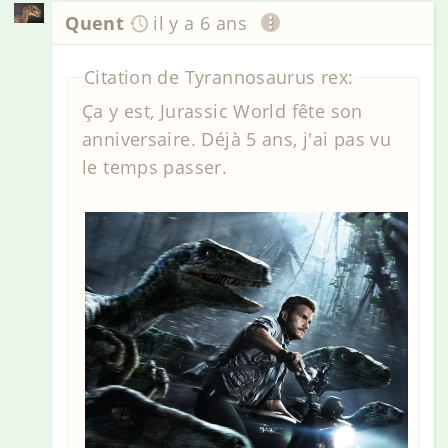
Quent
il y a 6 ans
Citation de Tyrannosaurus rex:
Ça y est, Jurassic World fête son
anniversaire. Déjà 5 ans, j'ai pas vu
le temps passer.