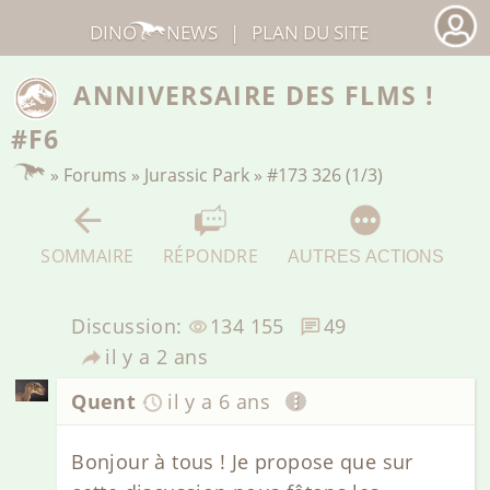
DINO
NEWS
|
PLAN DU SITE
ANNIVERSAIRE DES FLMS !
#F6
»
Forums
»
Jurassic Park
»
#173 326 (1/3)
SOMMAIRE
RÉPONDRE
AUTRES ACTIONS
Discussion:
134 155
49
il y a 2 ans
Quent
il y a 6 ans
Bonjour à tous ! Je propose que sur