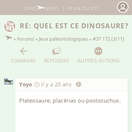
DINO
NEWS
|
PLAN DU SITE
RE: QUEL EST CE DINOSAURE?
»
Forums
»
Jeux paléontologiques
»
#37 172 (3/11)
SOMMAIRE
RÉPONDRE
AUTRES ACTIONS
Yoyo
il y a 20 ans
Plateosaure, placérias ou postosuchus.