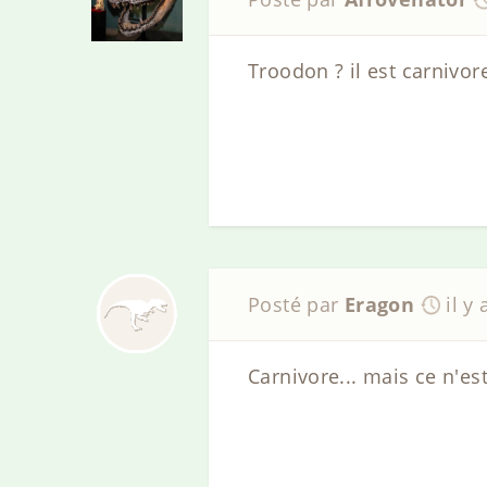
Troodon ? il est carnivor
Posté par
Eragon
il y
Carnivore... mais ce n'es