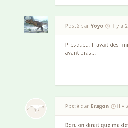
Posté par
Yoyo
il y a 
Presque... Il avait des i
avant bras...
Posté par
Eragon
il y
Bon, on dirait que ma dev