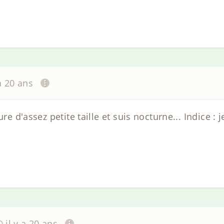
 a 20 ans
ure d'assez petite taille et suis nocturne... Indice : 
il y a 20 ans