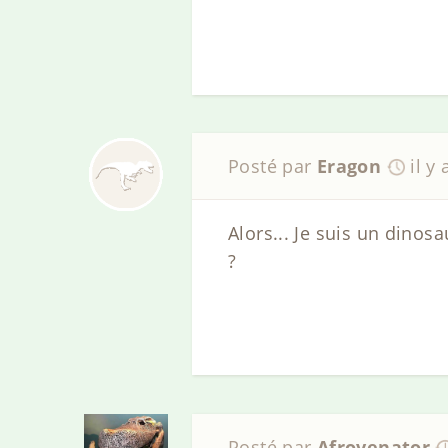
Posté par
Eragon
il y
Alors... Je suis un dinosa
?
Posté par
Afrovenator