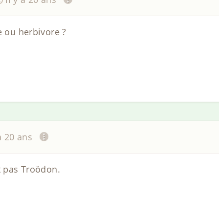
e ou herbivore ?
 a 20 ans
t pas Troödon.