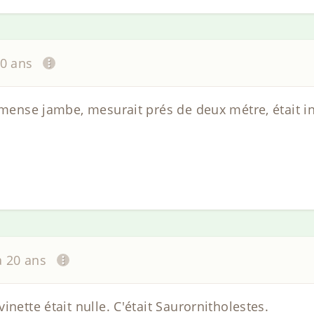
20 ans
mmense jambe, mesurait prés de deux métre, était in
 a 20 ans
inette était nulle. C'était Saurornitholestes.