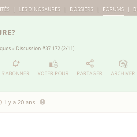
ITÉS
|
LES
DINOSAURES
|
DOSSIERS
|
FORUMS
|
B
URE?
iques
»
Discussion
#37 172 (2/11)
S'ABONNER
VOTER POUR
PARTAGER
ARCHIVER
il y a 20 ans