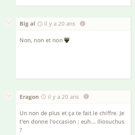
Big al
il y a 20 ans
Non, non et non
Eragon
il y a 20 ans
Un non de plus et ça te fait le chiffre. Je
t'en donne l'occasion : euh... Iliosuchus
?