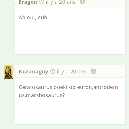
Eragon
il y a 20 ans
Ah oui, euh...
Kuzanaguy
il y a 20 ans
Ceratosaurus,poekilopleuron,antrodem
us,marshosaurus?