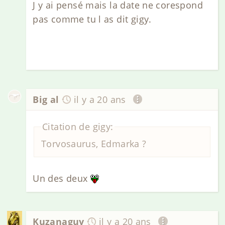
J y ai pensé mais la date ne corespond
pas comme tu l as dit gigy.
Big al
il y a 20 ans
Citation de gigy:
Torvosaurus, Edmarka ?
Un des deux
Kuzanaguy
il y a 20 ans