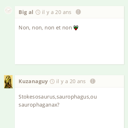
Big al
il y a 20 ans
Non, non, non et non
Kuzanaguy
il y a 20 ans
Stokesosaurus,saurophagus,ou
saurophaganax?