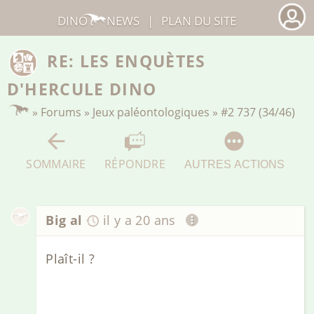
DINO
NEWS
|
PLAN DU SITE
RE: LES ENQUÈTES
D'HERCULE DINO
»
Forums
»
Jeux paléontologiques
»
#2 737 (34/46)
SOMMAIRE
RÉPONDRE
AUTRES ACTIONS
Big al
il y a 20 ans
Plaît-il ?