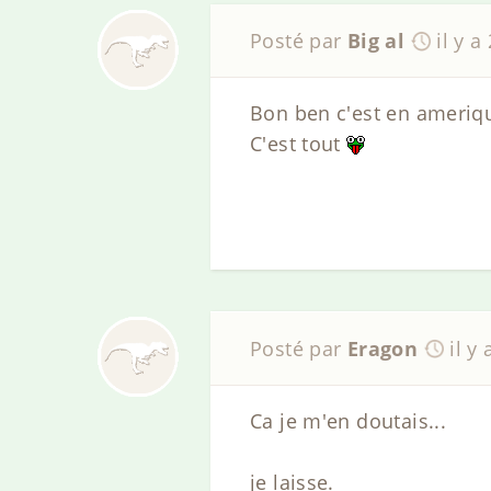
Posté par
Big al
il y a
Bon ben c'est en ameriqu
C'est tout
Posté par
Eragon
il y
Ca je m'en doutais...
je laisse.