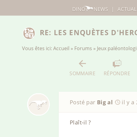
DINO
NEWS
|
ACTUAL
RE: LES ENQUÈTES D'HER
Vous êtes ici:
Accueil
»
Forums
»
Jeux paléontolog
SOMMAIRE
RÉPONDRE
Posté par
Big al
il y a
Plaît-il ?