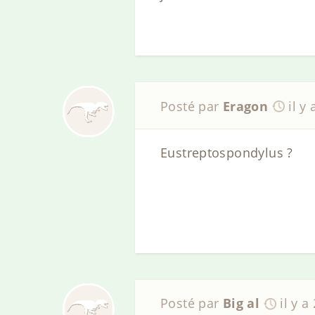
Posté par
Eragon
il y
Eustreptospondylus ?
Posté par
Big al
il y a