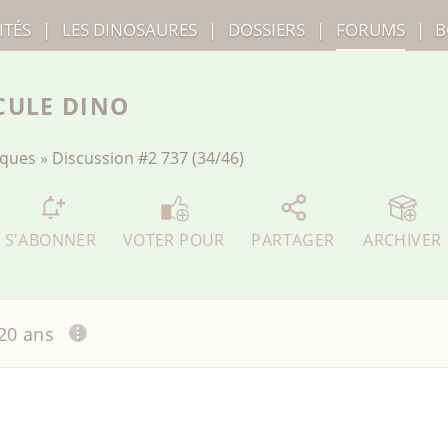
ITÉS
|
LES
DINOSAURES
|
DOSSIERS
|
FORUMS
|
B
CULE DINO
iques
»
Discussion
#2 737 (34/46)
S'ABONNER
VOTER POUR
PARTAGER
ARCHIVER
 20 ans