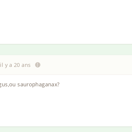
il y a 20 ans
gus,ou saurophaganax?