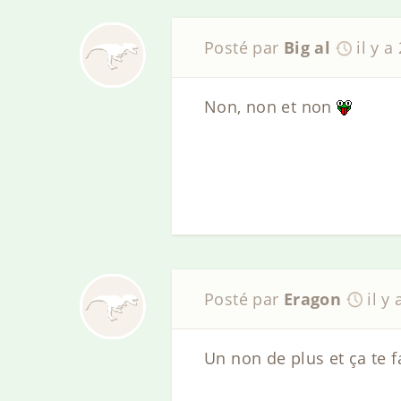
Posté par
Big al
il y a
Non, non et non
Posté par
Eragon
il y
Un non de plus et ça te fa