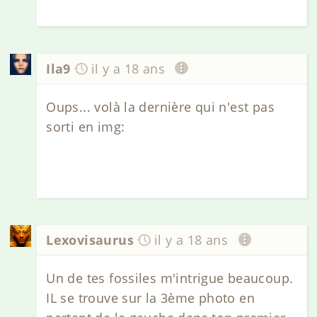
Ila9
il y a 18 ans
Oups... volà la dernière qui n'est pas
sorti en img:
Lexovisaurus
il y a 18 ans
Un de tes fossiles m'intrigue beaucoup.
IL se trouve sur la 3ème photo en