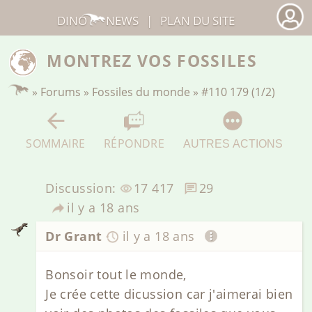
DINO
NEWS
|
PLAN DU SITE
MONTREZ VOS FOSSILES
»
Forums
»
Fossiles du monde
»
#110 179 (1/2)
SOMMAIRE
RÉPONDRE
AUTRES ACTIONS
Discussion:
17 417
29
il y a 18 ans
Dr Grant
il y a 18 ans
Bonsoir tout le monde,
Je crée cette dicussion car j'aimerai bien