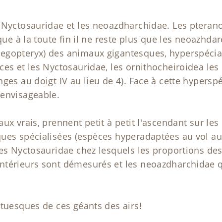
 Nyctosauridae et les neoazdharchidae. Les pteran
 que à la toute fin il ne reste plus que les neoazhda
egopteryx) des animaux gigantesques, hyperspécia
ces et les Nyctosauridae, les ornithocheiroidea les
ges au doigt IV au lieu de 4). Face à cette hyperspéc
 envisageable.
ux vrais, prennent petit à petit l'ascendant sur les
ues spécialisées (espèces hyperadaptées au vol au
les Nyctosauridae chez lesquels les proportions d
térieurs sont démesurés et les neoazdharchidae qu
ntuesques de ces géants des airs!