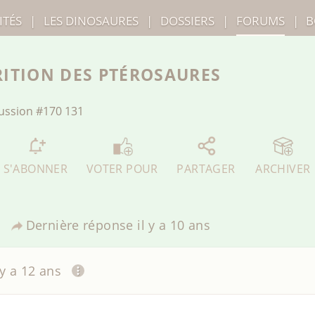
ITÉS
|
LES
DINOSAURES
|
DOSSIERS
|
FORUMS
|
B
RITION DES PTÉROSAURES
ussion
#170 131
S'ABONNER
VOTER POUR
PARTAGER
ARCHIVER
7
Dernière réponse
il y a 10 ans
 y a 12 ans