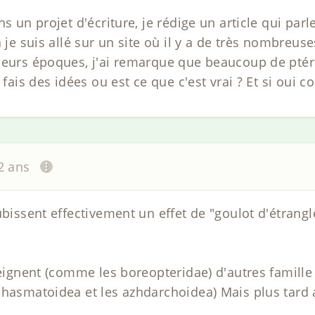
s un projet d'écriture, je rédige un article qui parl
à je suis allé sur un site où il y a de très nombreus
leurs époques, j'ai remarque que beaucoup de ptér
 fais des idées ou est ce que c'est vrai ? Et si oui c
12 ans
ubissent effectivement un effet de "goulot d'étrang
teignent (comme les boreopteridae) d'autres famille
chasmatoidea et les azhdarchoidea) Mais plus tard 