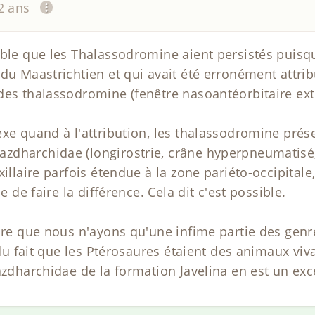
12 ans
ble que les Thalassodromine aient persistés puisque
du Maastrichtien et qui avait été erronément attri
 des thalassodromine (fenêtre nasoantéorbitaire e
exe quand à l'attribution, les thalassodromine pré
dharchidae (longirostrie, crâne hyperpneumatisé, 
illaire parfois étendue à la zone pariéto-occipitale,
e de faire la différence. Cela dit c'est possible.
lure que nous n'ayons qu'une infime partie des gen
t du fait que les Ptérosaures étaient des animaux vi
azdharchidae de la formation Javelina en est un exc