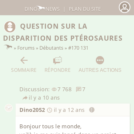
DINO
NEWS
|
PLAN DU SITE
QUESTION SUR LA
DISPARITION DES PTÉROSAURES
»
Forums
»
Débutants
»
#170 131
SOMMAIRE
RÉPONDRE
AUTRES ACTIONS
Discussion:
7 768
7
il y a 10 ans
Dino2052
il y a 12 ans
Bonjour tous le monde,