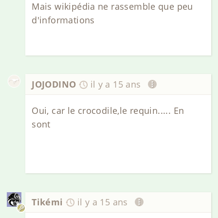
Mais wikipédia ne rassemble que peu
d'informations
JOJODINO
il y a 15 ans
Oui, car le crocodile,le requin..... En
sont
Tikémi
il y a 15 ans