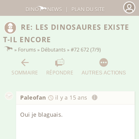
DINO
NEWS
|
PLAN DU SITE
RE: LES DINOSAURES EXISTE
T-IL ENCORE
»
Forums
»
Débutants
»
#72 672 (7/9)
SOMMAIRE
RÉPONDRE
AUTRES ACTIONS
Paleofan
il y a 15 ans
Oui je blaguais.