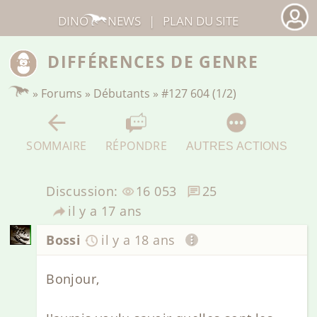
DINO
NEWS
|
PLAN DU SITE
DIFFÉRENCES DE GENRE
»
Forums
»
Débutants
»
#127 604 (1/2)
SOMMAIRE
RÉPONDRE
AUTRES ACTIONS
Discussion:
16 053
25
il y a 17 ans
Bossi
il y a 18 ans
Bonjour,