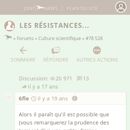
DINO
NEWS
|
PLAN DU SITE
LES RÉSISTANCES...
»
Forums
»
Culture scientifique
»
#78 528
SOMMAIRE
RÉPONDRE
AUTRES ACTIONS
Discussion:
20 971
13
il y a 17 ans
6fle
il y a 19 ans
Alors il paraît qu'il est possible que
(vous remarquerez la prudence des