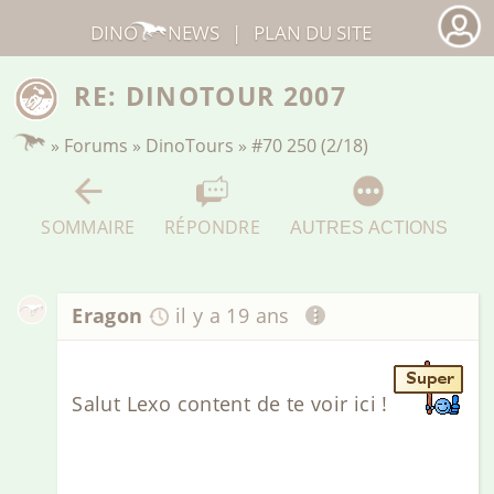
DINO
NEWS
|
PLAN DU SITE
RE: DINOTOUR 2007
»
Forums
»
DinoTours
»
#70 250 (2/18)
SOMMAIRE
RÉPONDRE
AUTRES ACTIONS
Eragon
il y a 19 ans
Salut Lexo content de te voir ici !