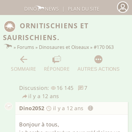
DINO
NEWS
|
PLAN DU SITE
ORNITISCHIENS ET
SAURISCHIENS.
»
Forums
»
Dinosaures et Oiseaux
»
#170 063
SOMMAIRE
RÉPONDRE
AUTRES ACTIONS
Discussion:
16 145
7
il y a 12 ans
Dino2052
il y a 12 ans
Bonjour à tous,