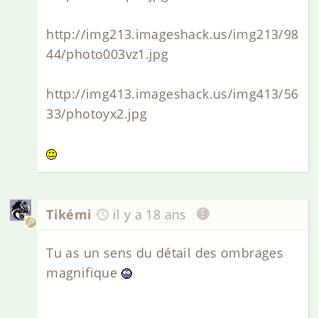
http://img213.imageshack.us/img213/98
44/photo003vz1.jpg
http://img413.imageshack.us/img413/56
33/photoyx2.jpg
Tikémi
il y a 18 ans
Tu as un sens du détail des ombrages
magnifique