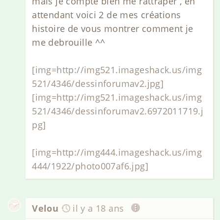
mais je compte bien me rattraper , en
attendant voici 2 de mes créations
histoire de vous montrer comment je
me debrouille ^^
[img=http://img521.imageshack.us/img
521/4346/dessinforumav2.jpg]
[img=http://img521.imageshack.us/img
521/4346/dessinforumav2.6972011719.j
pg]
[img=http://img444.imageshack.us/img
444/1922/photo007af6.jpg]
Velou
il y a 18 ans