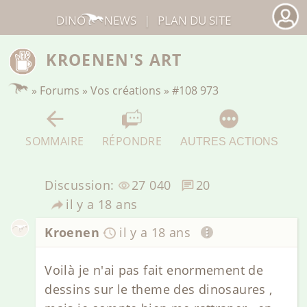
DINO
NEWS
|
PLAN DU SITE
KROENEN'S ART
»
Forums
»
Vos créations
»
#108 973
SOMMAIRE
RÉPONDRE
AUTRES ACTIONS
Discussion:
27 040
20
il y a 18 ans
Kroenen
il y a 18 ans
Voilà je n'ai pas fait enormement de
dessins sur le theme des dinosaures ,