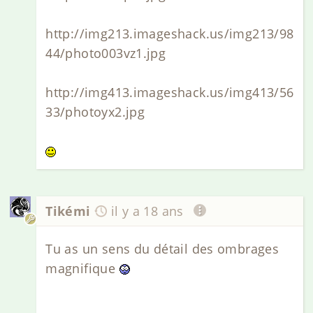
http://img213.imageshack.us/img213/98
44/photo003vz1.jpg
http://img413.imageshack.us/img413/56
33/photoyx2.jpg
Tikémi
il y a 18 ans
Tu as un sens du détail des ombrages
magnifique