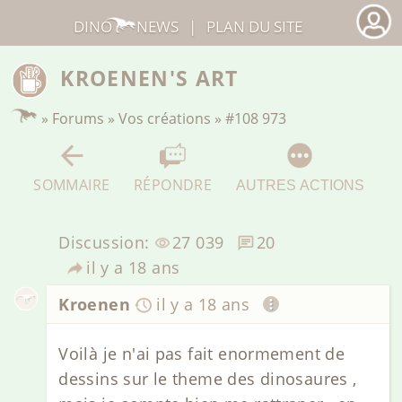
DINO
NEWS
|
PLAN DU SITE
KROENEN'S ART
»
Forums
»
Vos créations
»
#108 973
SOMMAIRE
RÉPONDRE
AUTRES ACTIONS
Discussion:
27 039
20
il y a 18 ans
Kroenen
il y a 18 ans
Voilà je n'ai pas fait enormement de
dessins sur le theme des dinosaures ,