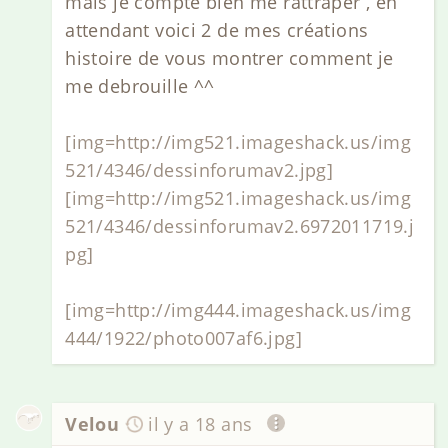
mais je compte bien me rattraper , en
attendant voici 2 de mes créations
histoire de vous montrer comment je
me debrouille ^^
[img=http://img521.imageshack.us/img
521/4346/dessinforumav2.jpg]
[img=http://img521.imageshack.us/img
521/4346/dessinforumav2.6972011719.j
pg]
[img=http://img444.imageshack.us/img
444/1922/photo007af6.jpg]
Velou
il y a 18 ans