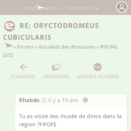
DINO
NEWS
|
PLAN DU SITE
RE: ORYCTODROMEUS
CUBICULARIS
»
Forums
»
Actualités des dinosaures
»
#93 942
(2/2)
SOMMAIRE
RÉPONDRE
AUTRES ACTIONS
Rhabdo
il y a 19 ans
Tu as visite des musée de dinos dans ta
region ?FIFOFE