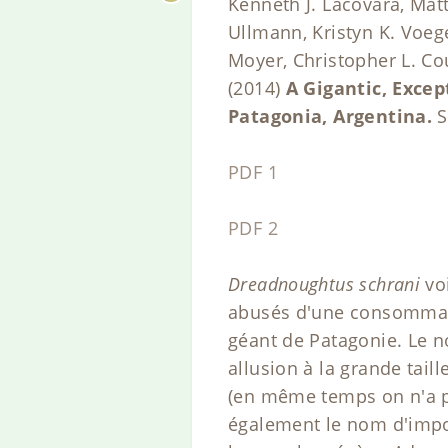
Kenneth J. Lacovara, Matt
Ullmann, Kristyn K. Voege
Moyer, Christopher L. Co
(2014)
A Gigantic, Exce
Patagonia, Argentina.
S
PDF 1
PDF 2
Dreadnoughtus schrani
voi
abusés d'une consommati
géant de Patagonie. Le no
allusion à la grande taill
(en même temps on n'a p
également le nom d'impos