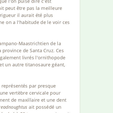
e l'on puise dire c'est
it peut être pas la meilleure
igueur il aurait été plus
e on a l'habitude de le voir ces
ampano-Maastrichtien de la
a province de Santa Cruz. Ces
également livrés l'ornithopode
 et un autre titanosaure géant,
nt représentés par presque
 une vertèbre cervicale pour
ment de maxillaire et une dent
readnoughtus
ait possédé un