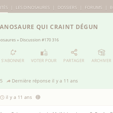
ITÉS
|
LES
DINOSAURES
|
DOSSIERS
|
FORUMS
|
B
TANOSAURE QUI CRAINT DÉGUN
inosaures
»
Discussion
#170 316
S'ABONNER
VOTER POUR
PARTAGER
ARCHIVER
5
Dernière réponse
il y a 11 ans
il y a 11 ans