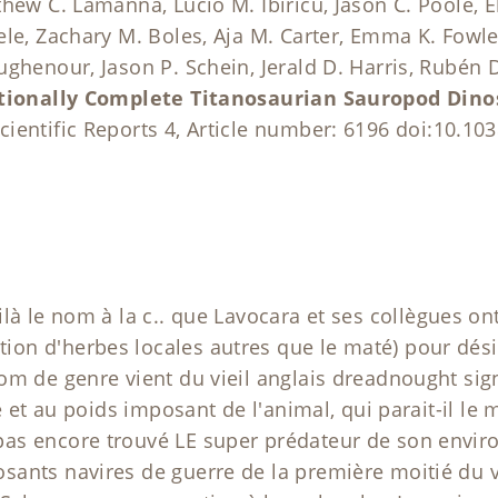
hew C. Lamanna, Lucio M. Ibiricu, Jason C. Poole, E
le, Zachary M. Boles, Aja M. Carter, Emma K. Fowler
ughenour, Jason P. Schein, Jerald D. Harris, Rubén
ptionally Complete Titanosaurian Sauropod Din
cientific Reports 4, Article number: 6196 doi:10.10
là le nom à la c.. que Lavocara et ses collègues ont
on d'herbes locales autres que le maté) pour dés
m de genre vient du vieil anglais dreadnought signi
e et au poids imposant de l'animal, qui parait-il le 
as encore trouvé LE super prédateur de son envir
ants navires de guerre de la première moitié du v