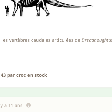
les vertèbres caudales articulées de
Dreadnoughtus
:43 par croc en stock
l y a 11 ans