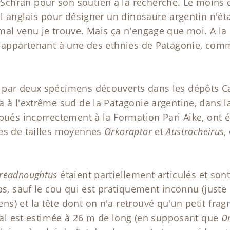
hran pour son soutien à la recherche. Le moins qu
il anglais pour désigner un dinosaure argentin n'éta
al venu je trouve. Mais ça n'engage que moi. A la r
t appartenant à une des ethnies de Patagonie, comm
 par deux spécimens découverts dans les dépôts C
a à l'extrême sud de la Patagonie argentine, dans l
ibués incorrectement à la Formation Pari Aike, ont 
des de tailles moyennes
Orkoraptor
et
Austrocheirus
,
readnoughtus
étaient partiellement articulés et so
ps, sauf le cou qui est pratiquement inconnu (juste
s) et la tête dont on n'a retrouvé qu'un petit frag
imal est estimée à 26 m de long (en supposant que
D