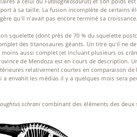
laires à celui du
Futalognkosaurus
) et son poids est
ort à sa taille. La fusion incomplète de certains 
ère qu'il n'avait pas encore terminé sa croissance
on squelette (dont près de 70 % du squelette post
mplet des titanosaures géants. Un titre qu'il ne de
 moins aussi complet (et incluant plusieurs os crâ
rovince de Mendoza est en cours de description. U
térieures relativement courtes en comparaison de la
 a envahit les médias il y a quelques mois sera peu
oughtus schrani
combinant des éléments des deux 