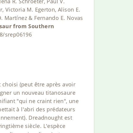
lena R. Schroeter, Paul V.
, Victoria M. Egerton, Alison E.
 D. Martínez & Fernando E. Novas
osaur from Southern
38/srep06196
 choisi (peut être après avoir
igner un nouveau titanosaure
fiant "qui ne craint rien", une
mettait à l'abri des prédateurs
onnement). Dreadnought est
ingtième siècle. L'espèce