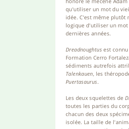
honore le mécène Adam Sc
qu'utiliser un mot du vie
idée. C'est même plutôt m
logique d'utiliser un mo
dernières années.
Dreadnoughtus
est connu
Formation Cerro Fortalez
sédiments autrefois attr
Talenkauen
, les théropo
Puertasaurus
.
Les deux squelettes de
D
toutes les parties du cor
chacun des deux spécimen
isolée. La taille de l'an