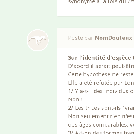
synonyme à la fois du
Tr
Posté par
NomDouteux
Sur l'identité d'espèce 
D'abord il serait peut-êtr
Cette hypothèse ne reste
Elle a été réfutée par Lon
1/ Y a-t-il des individus
Non !
2/ Les tricés sont-ils "v
Non seulement rien n'est 
des âges comparables, vo
3/ A-t-on des formes tran