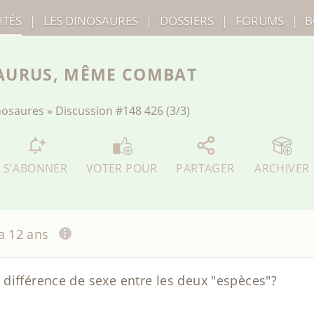
ITÉS
|
LES
DINOSAURES
|
DOSSIERS
|
FORUMS
|
B
SAURUS, MÊME COMBAT
inosaures
»
Discussion
#148 426 (3/3)
S'ABONNER
VOTER POUR
PARTAGER
ARCHIVER
 a 12 ans
différence de sexe entre les deux "espèces"?