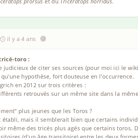
iceratops prorsus
et du
Triceratops horridus
.
il y a 4 ans
tricé-toro :
e judicieux de citer ses sources (pour moi ici le wik
 qu'une hypothèse, fort douteuse en l'occurrence.
grich en 2012 sur trois critères :
 différents retrouvés sur un même site dans la même
raiment" plus jeunes que les Toros ?
établi, mais il semblerait bien que certains indivi
ir même des tricés plus agés que certains toros. 
sitoires (d'un âge transitoire) entre les deux forme