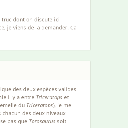
truc dont on discute ici
ce, je viens de la demander. Ca
phique des deux espèces valides
e il y a entre
Triceratops
et
 femelle du
Triceratops
), je me
s chacun des deux niveaux
ense pas que
Torosaurus
soit