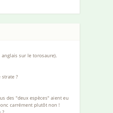
i anglais sur le torosaure).
 strate ?
dus des "deux espèces" aient eu
Donc carrément plutôt non !
s ?