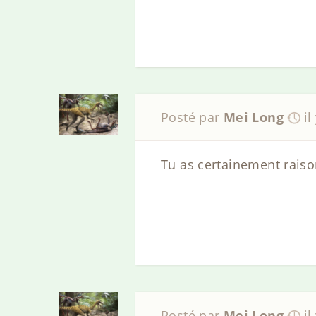
Posté par
Mei Long
il
Tu as certainement raison
Posté par
Mei Long
il