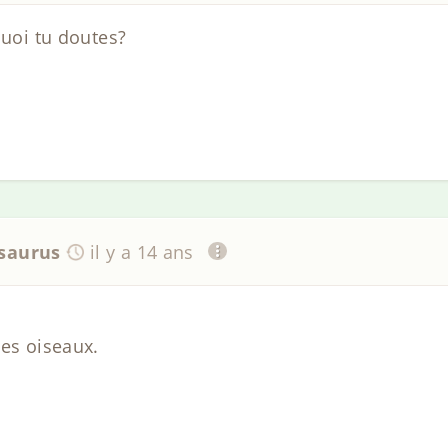
quoi tu doutes?
saurus
il y a 14 ans
les oiseaux.