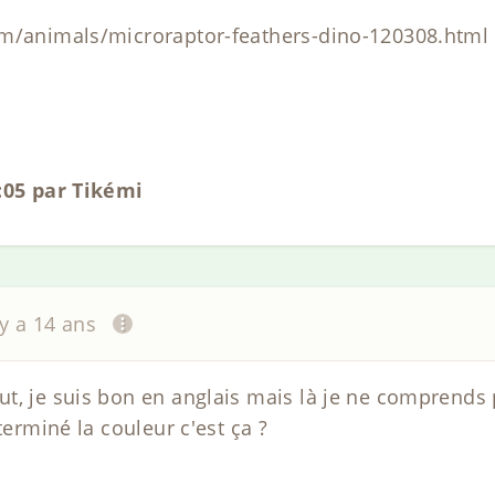
om/animals/microraptor-feathers-dino-120308.html
4:05 par Tikémi
 y a 14 ans
t, je suis bon en anglais mais là je ne comprends p
terminé la couleur c'est ça ?