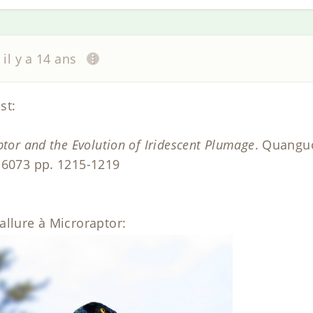
il y a 14 ans
st:
ptor and the Evolution of Iridescent Plumage
. Quanguo
 6073 pp. 1215-1219
allure à Microraptor: