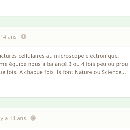
a 14 ans
uctures cellulaires au microscope électronique.
ême équipe nous a balancé 3 ou 4 fois peu ou prou
e fois. A chaque fois ils font Nature ou Science...
l y a 14 ans