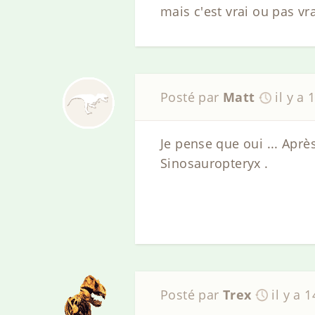
mais c'est vrai ou pas vra
Posté par
Matt
il y a 
Je pense que oui ... Apr
Sinosauropteryx .
Posté par
Trex
il y a 