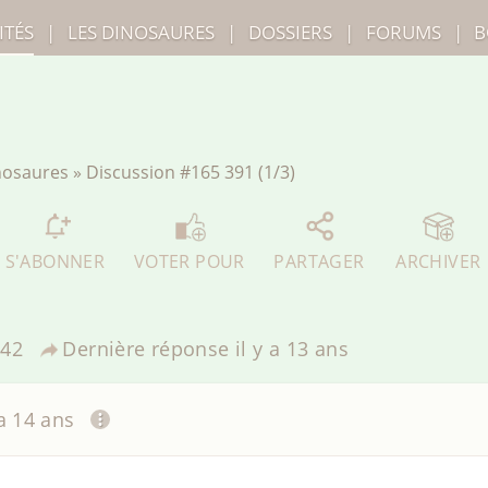
ITÉS
|
LES
DINOSAURES
|
DOSSIERS
|
FORUMS
|
B
inosaures
»
Discussion
#165 391 (1/3)
S'ABONNER
VOTER POUR
PARTAGER
ARCHIVER
42
Dernière réponse
il y a 13 ans
 a 14 ans