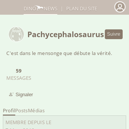
DINO
NEWS
|
PLAN DU SITE
Pachycephalosaurus
Suivre
C'est dans le mensonge que débute la vérité.
59
MESSAGES
Signaler
Profil
Posts
Médias
MEMBRE DEPUIS LE