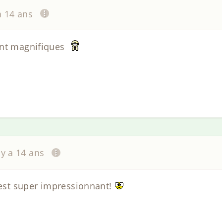
 a 14 ans
ont magnifiques
l y a 14 ans
c'est super impressionnant!