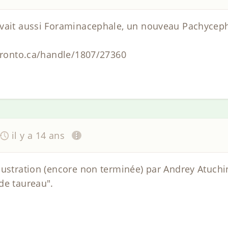
avait aussi Foraminacephale, un nouveau Pachycep
toronto.ca/handle/1807/27360
il y a 14 ans
lustration (encore non terminée) par Andrey Atuchi
de taureau".