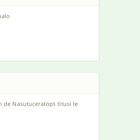
halo
n de Nasutuceratops titusi le