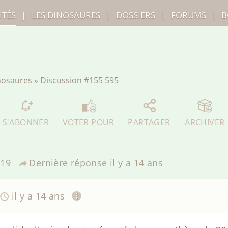
ITÉS
|
LES
DINOSAURES
|
DOSSIERS
|
FORUMS
|
B
inosaures
»
Discussion
#155 595
S'ABONNER
VOTER POUR
PARTAGER
ARCHIVER
19
Dernière réponse
il y a 14 ans
il y a 14 ans