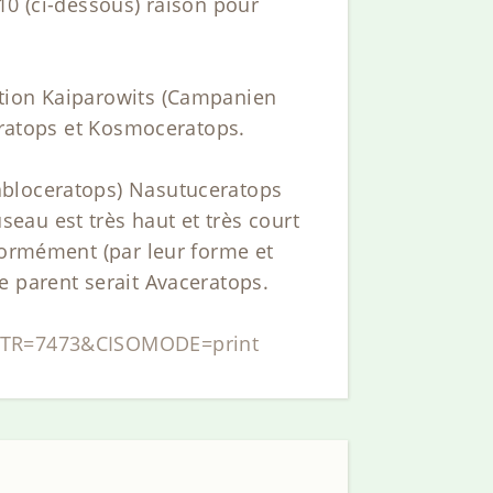
10 (ci-dessous) raison pour
ation Kaiparowits (Campanien
ceratops et Kosmoceratops.
abloceratops) Nasutuceratops
eau est très haut et très court
normément (par leur forme et
e parent serait Avaceratops.
SOPTR=7473&CISOMODE=print