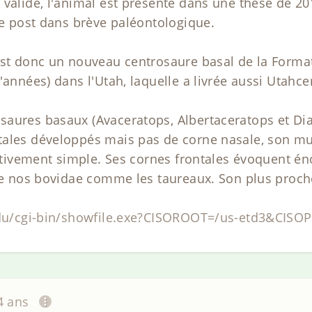
 valide, l'animal est présenté dans une thèse de 20
 ce post dans brève paléontologique.
 est donc un nouveau centrosaure basal de la Form
d'années) dans l'Utah, laquelle a livrée aussi Utah
saures basaux (Avaceratops, Albertaceratops et Di
ales développés mais pas de corne nasale, son mus
elativement simple. Ses cornes frontales évoquent é
 de nos bovidae comme les taureaux. Son plus proch
h.edu/cgi-bin/showfile.exe?CISOROOT=/us-etd3&CI
14 ans