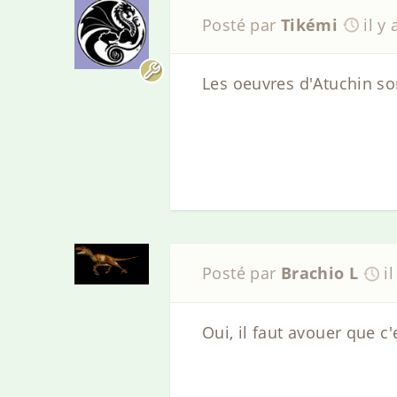
Posté par
Tikémi
il y
Les oeuvres d'Atuchin s
Posté par
Brachio L
i
Oui, il faut avouer que 