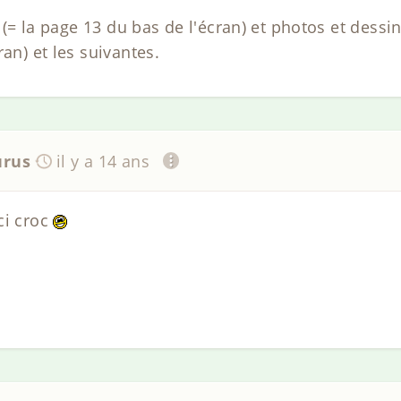
e (= la page 13 du bas de l'écran) et photos et dessi
ran) et les suivantes.
urus
il y a 14 ans
ci croc