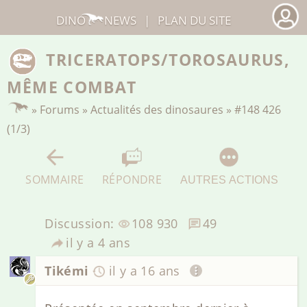
DINO
NEWS
|
PLAN DU SITE
TRICERATOPS/TOROSAURUS,
MÊME COMBAT
»
Forums
»
Actualités des dinosaures
»
#148 426
(1/3)
SOMMAIRE
RÉPONDRE
AUTRES ACTIONS
Discussion:
108 930
49
il y a 4 ans
Tikémi
il y a 16 ans