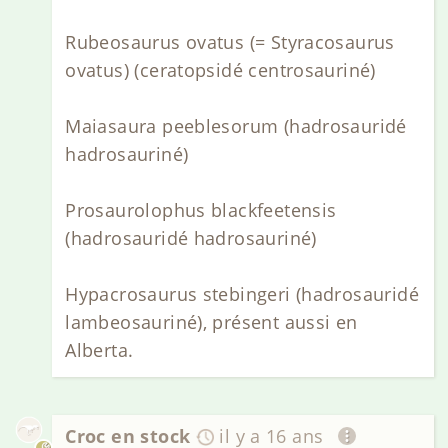
Rubeosaurus ovatus (= Styracosaurus
ovatus) (ceratopsidé centrosauriné)
Maiasaura peeblesorum (hadrosauridé
hadrosauriné)
Prosaurolophus blackfeetensis
(hadrosauridé hadrosauriné)
Hypacrosaurus stebingeri (hadrosauridé
lambeosauriné), présent aussi en
Alberta.
Croc en stock
il y a 16 ans