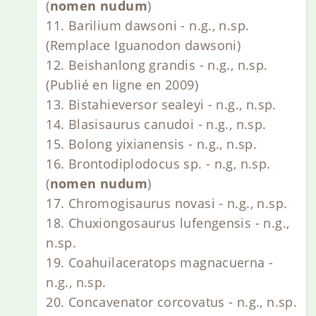
(
nomen nudum
)
11. Barilium dawsoni - n.g., n.sp.
(Remplace Iguanodon dawsoni)
12. Beishanlong grandis - n.g., n.sp.
(Publié en ligne en 2009)
13. Bistahieversor sealeyi - n.g., n.sp.
14. Blasisaurus canudoi - n.g., n.sp.
15. Bolong yixianensis - n.g., n.sp.
16. Brontodiplodocus sp. - n.g, n.sp.
(
nomen nudum
)
17. Chromogisaurus novasi - n.g., n.sp.
18. Chuxiongosaurus lufengensis - n.g.,
n.sp.
19. Coahuilaceratops magnacuerna -
n.g., n.sp.
20. Concavenator corcovatus - n.g., n.sp.