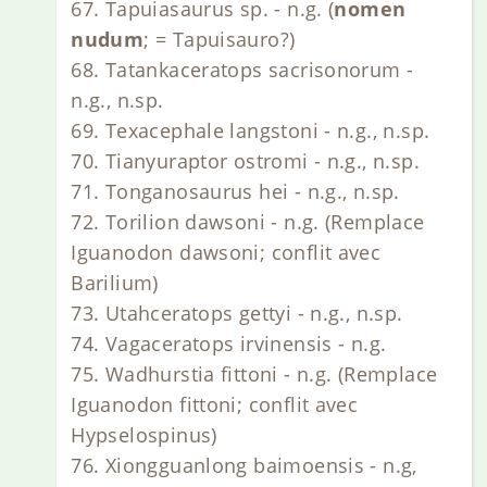
67. Tapuiasaurus sp. - n.g. (
nomen
nudum
; = Tapuisauro?)
68. Tatankaceratops sacrisonorum -
n.g., n.sp.
69. Texacephale langstoni - n.g., n.sp.
70. Tianyuraptor ostromi - n.g., n.sp.
71. Tonganosaurus hei - n.g., n.sp.
72. Torilion dawsoni - n.g. (Remplace
Iguanodon dawsoni; conflit avec
Barilium)
73. Utahceratops gettyi - n.g., n.sp.
74. Vagaceratops irvinensis - n.g.
75. Wadhurstia fittoni - n.g. (Remplace
Iguanodon fittoni; conflit avec
Hypselospinus)
76. Xiongguanlong baimoensis - n.g,