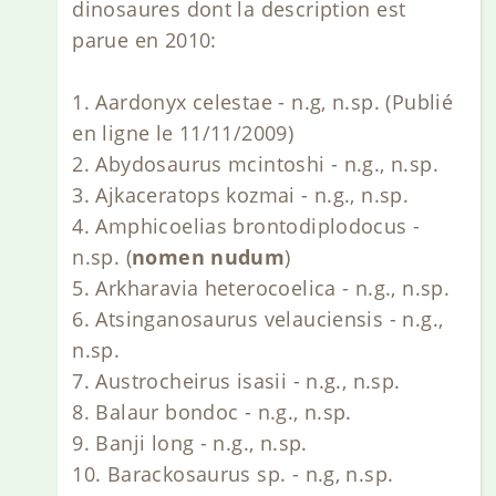
dinosaures dont la description est
parue en 2010:
1. Aardonyx celestae - n.g, n.sp. (Publié
en ligne le 11/11/2009)
2. Abydosaurus mcintoshi - n.g., n.sp.
3. Ajkaceratops kozmai - n.g., n.sp.
4. Amphicoelias brontodiplodocus -
n.sp. (
nomen nudum
)
5. Arkharavia heterocoelica - n.g., n.sp.
6. Atsinganosaurus velauciensis - n.g.,
n.sp.
7. Austrocheirus isasii - n.g., n.sp.
8. Balaur bondoc - n.g., n.sp.
9. Banji long - n.g., n.sp.
10. Barackosaurus sp. - n.g, n.sp.