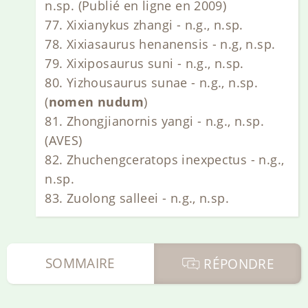
n.sp. (Publié en ligne en 2009)
77. Xixianykus zhangi - n.g., n.sp.
78. Xixiasaurus henanensis - n.g, n.sp.
79. Xixiposaurus suni - n.g., n.sp.
80. Yizhousaurus sunae - n.g., n.sp.
(
nomen nudum
)
81. Zhongjianornis yangi - n.g., n.sp.
(AVES)
82. Zhuchengceratops inexpectus - n.g.,
n.sp.
83. Zuolong salleei - n.g., n.sp.
SOMMAIRE
RÉPONDRE