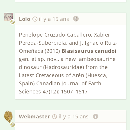
Lolo
il y a 15 ans
Penelope Cruzado-Caballero, Xabier
Pereda-Suberbiola, and J. Ignacio Ruiz-
Omeñaca (2010)
Blasisaurus canudoi
gen. et sp. nov., a new lambeosaurine
dinosaur (Hadrosauridae) from the
Latest Cretaceous of Arén (Huesca,
Spain) Canadian Journal of Earth
Sciences 47(12): 1507–1517
Webmaster
il y a 15 ans