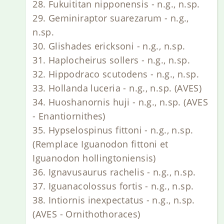
28. Fukuititan nipponensis - n.g., n.sp.
29. Geminiraptor suarezarum - n.g.,
n.sp.
30. Glishades ericksoni - n.g., n.sp.
31. Haplocheirus sollers - n.g., n.sp.
32. Hippodraco scutodens - n.g., n.sp.
33. Hollanda luceria - n.g., n.sp. (AVES)
34. Huoshanornis huji - n.g., n.sp. (AVES
- Enantiornithes)
35. Hypselospinus fittoni - n.g., n.sp.
(Remplace Iguanodon fittoni et
Iguanodon hollingtoniensis)
36. Ignavusaurus rachelis - n.g., n.sp.
37. Iguanacolossus fortis - n.g., n.sp.
38. Intiornis inexpectatus - n.g., n.sp.
(AVES - Ornithothoraces)