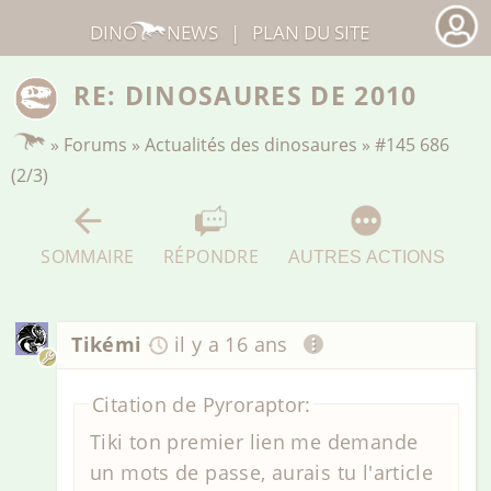
DINO
NEWS
|
PLAN DU SITE
RE: DINOSAURES DE 2010
»
Forums
»
Actualités des dinosaures
»
#145 686
(2/3)
SOMMAIRE
RÉPONDRE
AUTRES ACTIONS
Tikémi
il y a 16 ans
Citation de Pyroraptor:
Tiki ton premier lien me demande
un mots de passe, aurais tu l'article