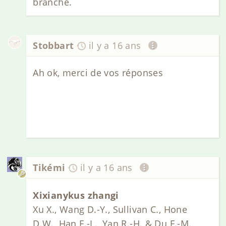
branche.
Stobbart
il y a 16 ans
Ah ok, merci de vos réponses
Tikémi
il y a 16 ans
Xixianykus zhangi
Xu X., Wang D.-Y., Sullivan C., Hone
D.W., Han F.-L., Yan R.-H. & Du F.-M.