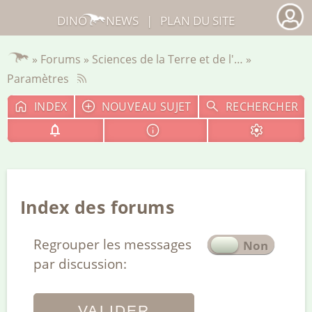
DINO
NEWS
|
PLAN DU SITE
»
Forums
»
Sciences de la Terre et de l'…
»
Paramètres
INDEX
NOUVEAU SUJET
RECHERCHER
Index des forums
Regrouper les messsages
par discussion: