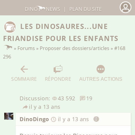
DINO
NEWS
|
PLAN DU SITE
LES DINOSAURES...UNE
FRIANDISE POUR LES ENFANTS
»
Forums
»
Proposer des dossiers/articles
»
#168
296
SOMMAIRE
RÉPONDRE
AUTRES ACTIONS
Discussion:
43 592
19
il y a 13 ans
DinoDingo
il y a 13 ans