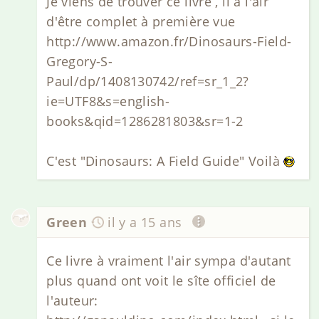
Je viens de trouver ce livre , il à l'air
d'être complet à première vue
http://www.amazon.fr/Dinosaurs-Field-
Gregory-S-
Paul/dp/1408130742/ref=sr_1_2?
ie=UTF8&s=english-
books&qid=1286281803&sr=1-2
C'est "Dinosaurs: A Field Guide" Voilà
Green
il y a 15 ans
Ce livre à vraiment l'air sympa d'autant
plus quand ont voit le sîte officiel de
l'auteur: