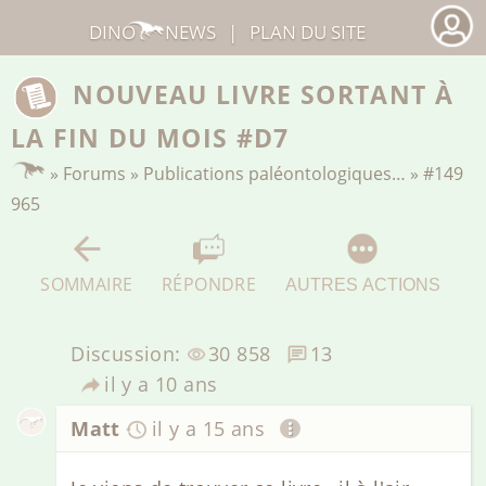
DINO
NEWS
|
PLAN DU SITE
NOUVEAU LIVRE SORTANT À
LA FIN DU MOIS #D7
»
Forums
»
Publications paléontologiques…
»
#149
965
SOMMAIRE
RÉPONDRE
AUTRES ACTIONS
Discussion:
30 858
13
il y a 10 ans
Matt
il y a 15 ans