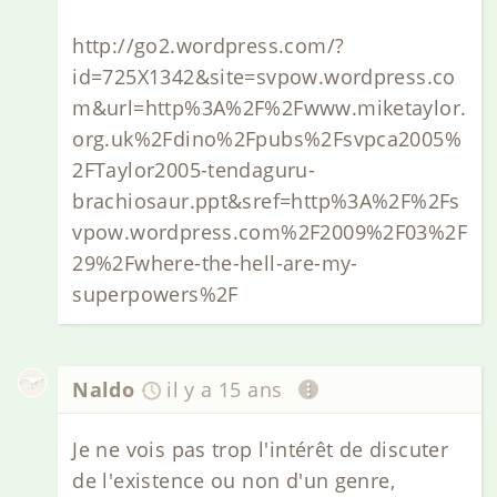
http://go2.wordpress.com/?
id=725X1342&site=svpow.wordpress.co
m&url=http%3A%2F%2Fwww.miketaylor.
org.uk%2Fdino%2Fpubs%2Fsvpca2005%
2FTaylor2005-tendaguru-
brachiosaur.ppt&sref=http%3A%2F%2Fs
vpow.wordpress.com%2F2009%2F03%2F
29%2Fwhere-the-hell-are-my-
superpowers%2F
Naldo
il y a 15 ans
Je ne vois pas trop l'intérêt de discuter
de l'existence ou non d'un genre,