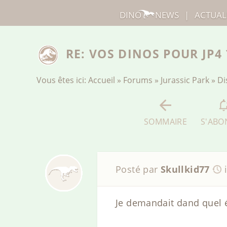
DINO
NEWS
|
ACTUAL
RE: VOS DINOS POUR JP4 
Vous êtes ici:
Accueil
»
Forums
»
Jurassic Park
»
Di
SOMMAIRE
S'ABO
Posté par
Skullkid77
Je demandait dand quel é