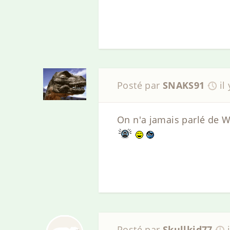
Posté par
SNAKS91
il
On n'a jamais parlé de WWD
Posté par
Skullkid77