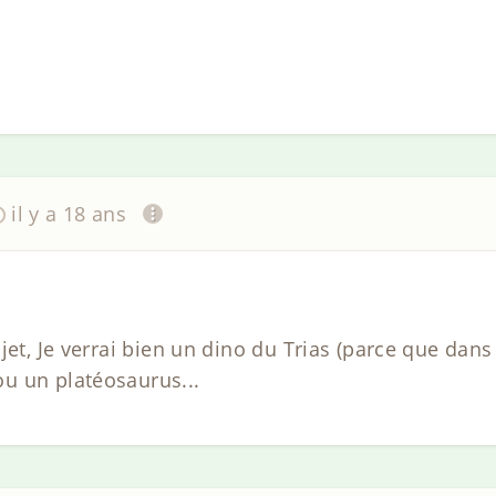
il y a 18 ans
et, Je verrai bien un dino du Trias (parce que dans l
u un platéosaurus...