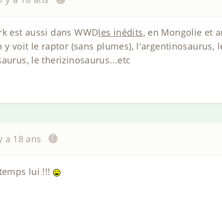
ark est aussi dans WWD
les inédits
, en Mongolie et a
 y voit le raptor (sans plumes), l'argentinosaurus, 
aurus, le therizinosaurus...etc
 y a 18 ans
temps lui !!!