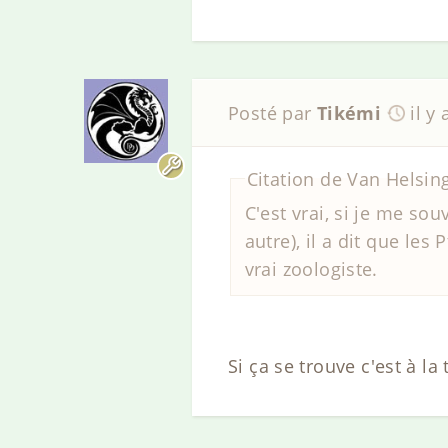
Posté par
Tikémi
il y
Citation de Van Helsin
C'est vrai, si je me so
autre), il a dit que le
vrai zoologiste.
Si ça se trouve c'est à la