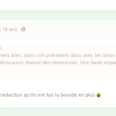
 a 18 ans
g:
uviens bien, dans son précédent docu avec les dinos 
s Ptérosaures étaient des dinosaures. Une faute imp
 traduction qu'ils ont fait la bourde en plus