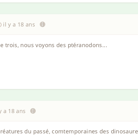
il y a 18 ans
le trois, nous voyons des ptéranodons...
 y a 18 ans
 créatures du passé, comtemporaines des dinosaure