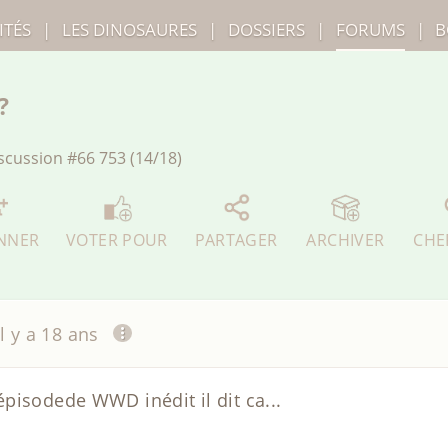
ITÉS
|
LES
DINOSAURES
|
DOSSIERS
|
FORUMS
|
B
?
scussion
#66 753 (14/18)
NNER
VOTER POUR
PARTAGER
ARCHIVER
CHE
il y a 18 ans
pisodede WWD inédit il dit ca...