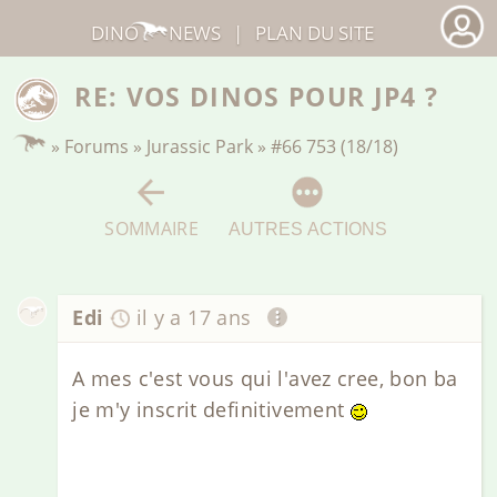
DINO
NEWS
|
PLAN DU SITE
RE: VOS DINOS POUR JP4 ?
»
Forums
»
Jurassic Park
»
#66 753 (18/18)
SOMMAIRE
AUTRES ACTIONS
Edi
il y a 17 ans
A mes c'est vous qui l'avez cree, bon ba
je m'y inscrit definitivement