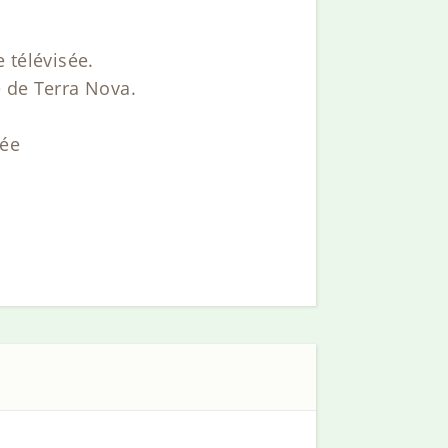
 télévisée.
e de Terra Nova.
née