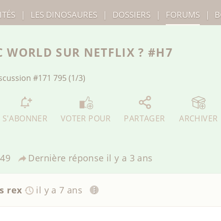
ITÉS
|
LES
DINOSAURES
|
DOSSIERS
|
FORUMS
|
B
IC WORLD SUR NETFLIX ? #H7
scussion
#171 795 (1/3)
S'ABONNER
VOTER POUR
PARTAGER
ARCHIVER
49
Dernière réponse
il y a 3 ans
s rex
il y a 7 ans