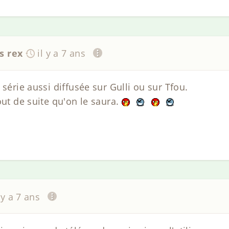
s rex
il y a 7 ans
 série aussi diffusée sur Gulli ou sur Tfou.
out de suite qu'on le saura.
l y a 7 ans