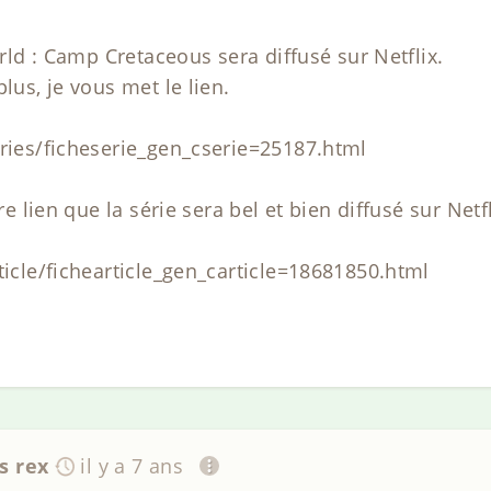
orld : Camp Cretaceous sera diffusé sur Netflix.
lus, je vous met le lien.
eries/ficheserie_gen_cserie=25187.html
re lien que la série sera bel et bien diffusé sur Netfl
ticle/fichearticle_gen_carticle=18681850.html
s rex
il y a 7 ans