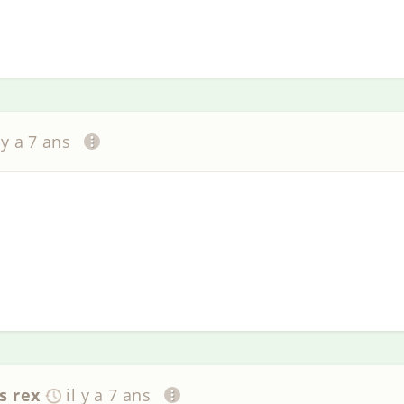
l y a 7 ans
s rex
il y a 7 ans