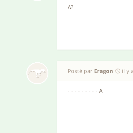
A?
Posté par
Eragon
il y
- - - - - - - - - A