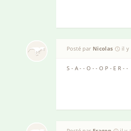
Posté par
Nicolas
il y
S - A - - O - - O P - E R - -
Posté par
Eragon
il y