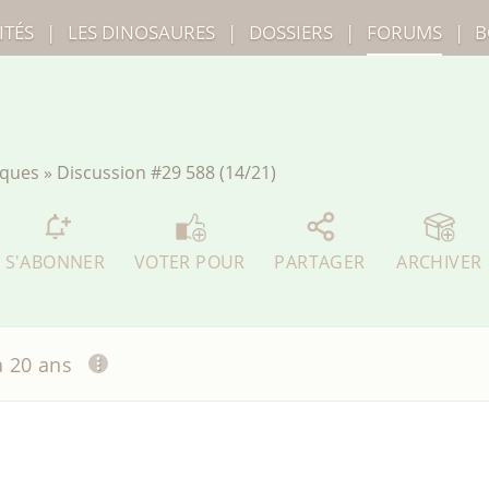
ITÉS
|
LES
DINOSAURES
|
DOSSIERS
|
FORUMS
|
B
iques
»
Discussion
#29 588 (14/21)
S'ABONNER
VOTER POUR
PARTAGER
ARCHIVER
 a 20 ans