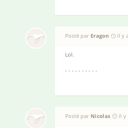
Posté par
Eragon
il y
Lol.
- - - - - - - - - -
Posté par
Nicolas
il y