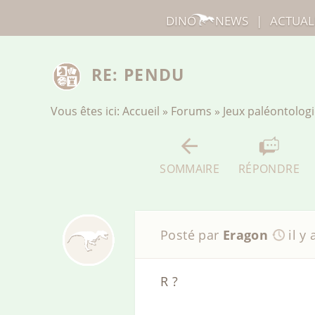
DINO
NEWS
|
ACTUAL
RE: PENDU
Vous êtes ici:
Accueil
»
Forums
»
Jeux paléontolog
SOMMAIRE
RÉPONDRE
Posté par
Eragon
il y
R ?