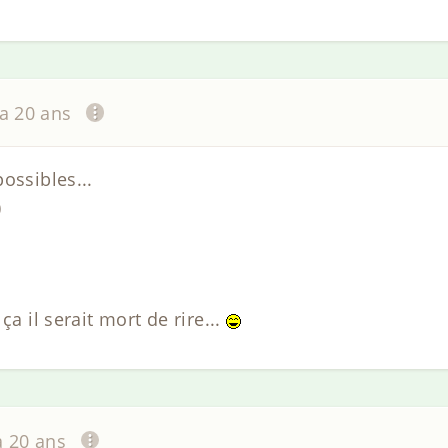
 a 20 ans
ossibles...
)
ça il serait mort de rire...
 a 20 ans