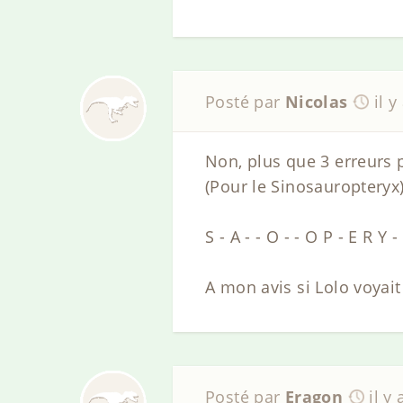
Posté par
Nicolas
il y
Non, plus que 3 erreurs p
(Pour le Sinosauropteryx
S - A - - O - - O P - E R Y -
A mon avis si Lolo voyait 
Posté par
Eragon
il y