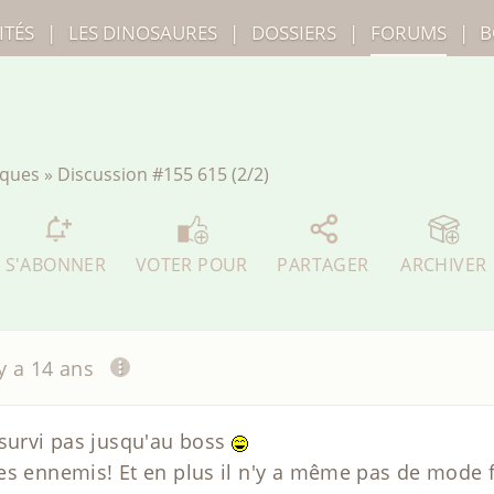
ITÉS
|
LES
DINOSAURES
|
DOSSIERS
|
FORUMS
|
B
iques
»
Discussion
#155 615 (2/2)
S'ABONNER
VOTER POUR
PARTAGER
ARCHIVER
 y a 14 ans
 survi pas jusqu'au boss
es ennemis! Et en plus il n'y a même pas de mode 