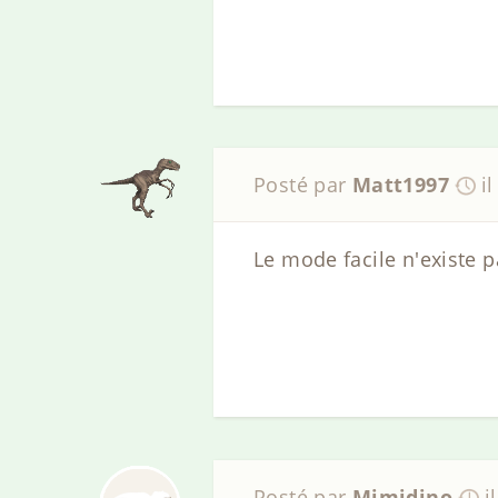
Posté par
Matt1997
i
Le mode facile n'existe p
Posté par
Mimidino
i