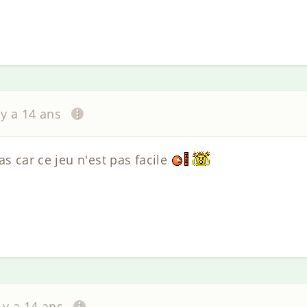
l y a 14 ans
as car ce jeu n'est pas facile
l y a 14 ans