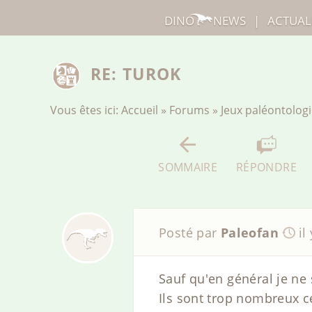
DINO
NEWS
|
ACTUAL
RE: TUROK
Vous êtes ici:
Accueil
»
Forums
»
Jeux paléontolog
SOMMAIRE
RÉPONDRE
Posté par
Paleofan
il
Sauf qu'en général je ne
Ils sont trop nombreux c