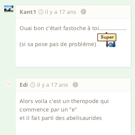
Kant1
il y a 17 ans
Ouai bon c'était fastoche à toi.................
(si sa pose pas de probléme)
Edi
il y a 17 ans
Alors voila c'est un theropode qui
commence par un "e"
et il fait parti des abelisaurides