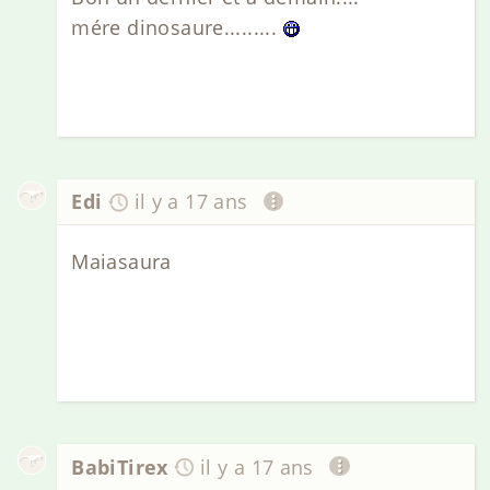
mére dinosaure.........
Edi
il y a 17 ans
Maiasaura
BabiTirex
il y a 17 ans