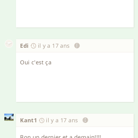
Edi
il y a 17 ans
Oui c'est ça
Kant1
il y a 17 ans
Bon un dernier et a demain!!!!