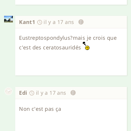
Kant1
il y a 17 ans
Eustreptospondylus?mais je crois que
c'est des ceratosauridés
Edi
il y a 17 ans
Non c'est pas ça