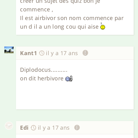
créer un sujet des quiz bon je
commence ,
Il est airbivor son nom commence par
un d il a un long cou qui aise
Kant1
il y a 17 ans
Diplodocus..........
on dit herbivore
Edi
il y a 17 ans