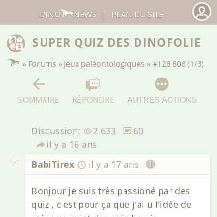
DINO
NEWS
|
PLAN DU SITE
SUPER QUIZ DES DINOFOLIE
»
Forums
»
Jeux paléontologiques
»
#128 806 (1/3)
SOMMAIRE
RÉPONDRE
AUTRES ACTIONS
Discussion:
2 633
60
il y a 16 ans
BabiTirex
il y a 17 ans
Bonjour je suis très passioné par des
quiz , c'est pour ça que j'ai u l'idée de