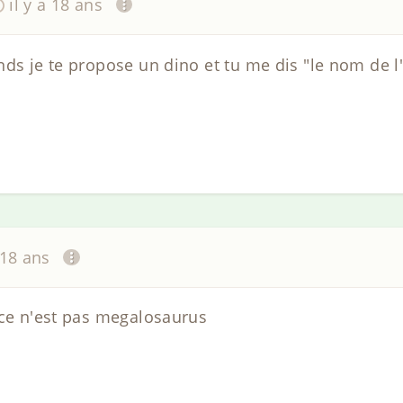
il y a 18 ans
nds je te propose un dino et tu me dis "le nom de 
 18 ans
 ce n'est pas megalosaurus