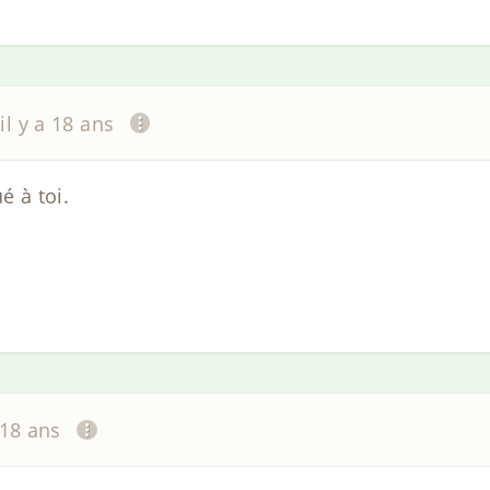
il y a 18 ans
é à toi.
 18 ans