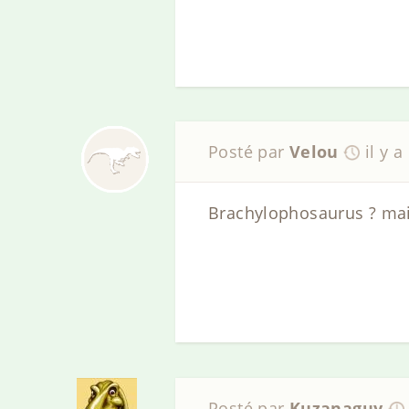
Posté par
Velou
il y a
Brachylophosaurus ? mais
Posté par
Kuzanaguy