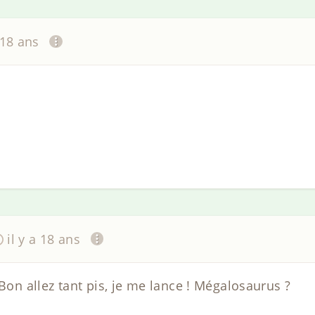
 18 ans
il y a 18 ans
 Bon allez tant pis, je me lance ! Mégalosaurus ?