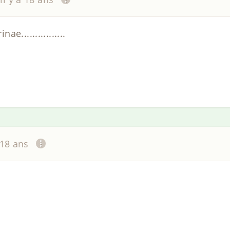
................
 18 ans