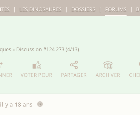
ITÉS
|
LES
DINOSAURES
|
DOSSIERS
|
FORUMS
|
B
iques
»
Discussion
#124 273 (4/13)
NNER
VOTER POUR
PARTAGER
ARCHIVER
CHE
il y a 18 ans