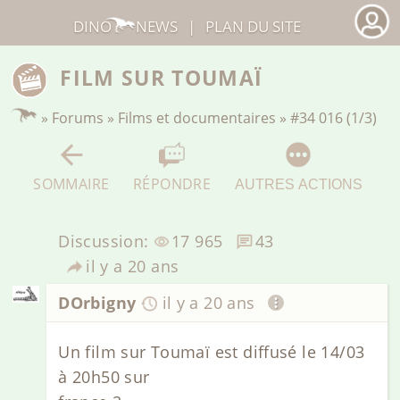
DINO
NEWS
|
PLAN DU SITE
FILM SUR TOUMAÏ
»
Forums
»
Films et documentaires
»
#34 016 (1/3)
SOMMAIRE
RÉPONDRE
AUTRES ACTIONS
Discussion:
17 965
43
il y a 20 ans
DOrbigny
il y a 20 ans
Un film sur Toumaï est diffusé le 14/03
à 20h50 sur