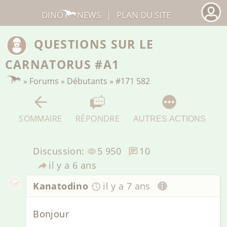
DINO
NEWS
|
PLAN DU SITE
QUESTIONS SUR LE
CARNATORUS #A1
»
Forums
»
Débutants
»
#171 582
SOMMAIRE
RÉPONDRE
AUTRES ACTIONS
Discussion:
5 950
10
il y a 6 ans
Kanatodino
il y a 7 ans
Bonjour