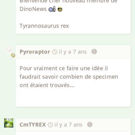
Bienvenue cher nouveau membre de
DinoNews
Tyrannosaurus rex
Pyroraptor
il y a 7 ans
Pour vraiment ce faire une idée il
faudrait savoir combien de specimen
ont étaient trouvés...
CmTYREX
il y a 7 ans