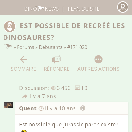
DINO
NEWS
|
PLAN DU SITE
EST POSSIBLE DE RECRÉÉ LES
DINOSAURES?
»
Forums
»
Débutants
»
#171 020
SOMMAIRE
RÉPONDRE
AUTRES ACTIONS
Discussion:
6 456
10
il y a 7 ans
Quent
il y a 10 ans
Est possible que jurassic parck existe?