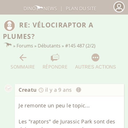
DINO
NEWS
|
PLAN DU SITE
RE: VÉLOCIRAPTOR A
PLUMES?
»
Forums
»
Débutants
»
#145 487 (2/2)
SOMMAIRE
RÉPONDRE
AUTRES ACTIONS
Creatu
il y a 9 ans
Je remonte un peu le topic...
Les "raptors" de Jurassic Park sont des